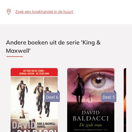
Zoek een boekhandel in de buurt
Andere boeken uit de serie 'King &
Maxwell'
Deel 6
Deel 5
E
E
E
7
7
-
-
1
-
,
,
b
b
6
b
9
9
o
o
,