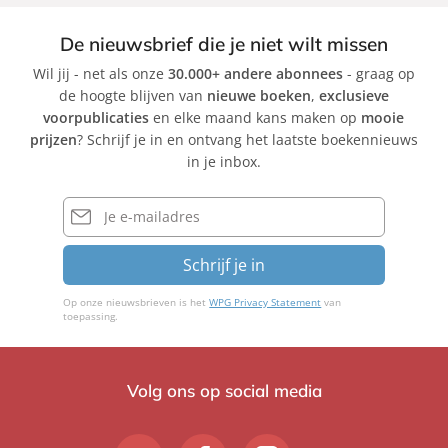
De nieuwsbrief die je niet wilt missen
Wil jij - net als onze
30.000+ andere abonnees
- graag op
de hoogte blijven van
nieuwe boeken
,
exclusieve
voorpublicaties
en elke maand kans maken op
mooie
prijzen
? Schrijf je in en ontvang het laatste boekennieuws
in je inbox.
E-
mailadres
Schrijf je in
Op onze nieuwsbrieven is het
WPG Privacy Statement
van
toepassing.
Volg ons op social media