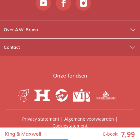
Over A.W. Bruna
Wat wij doen
Contact
Wie is Wie?
Contactinformatie
A.W. Bruna Fictie
Route-informatie
Onze fondsen
Lev. boeken
Voor de pers
Heartbeat
Voor de boekhandels
De Crime Compagnie
Special sales
Privacy statement
|
Algemene voorwaarden
|
Cookiestatement
Aanbiedingsbrochures
Manuscripten
7
,
99
© 2026, A.W. Bruna Uitgevers | Onderdeel van
WPG
King & Maxwell
E-book:
Uitgevers