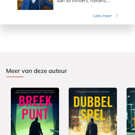
dan 50 thrillers, romans,...
Lees meer
Meer van deze auteur
P
P
P