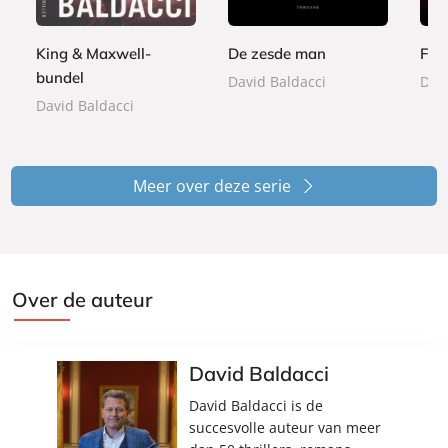
o
9
9
o
o
9
o
k
k
9
k
King & Maxwell-
De zesde man
Fam
bundel
David Baldacci
Davi
David Baldacci
Meer over deze serie
Over de auteur
David Baldacci
David Baldacci is de
succesvolle auteur van meer