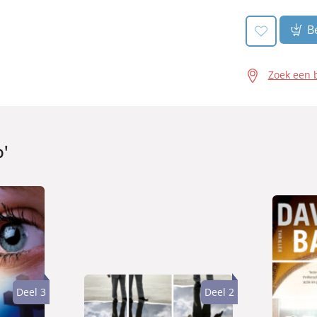
Be
Zoek een 
b'
Deel 3
Deel 2