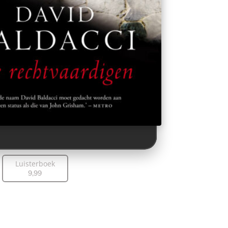
Luisterboek
9
,
99