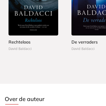
E
E
7
7
-
-
,
,
b
b
9
9
o
o
9
9
o
o
k
k
Rechteloos
De verraders
David Baldacci
David Baldacci
Over de auteur