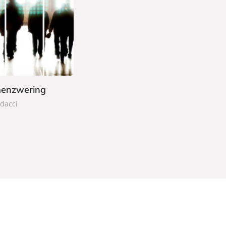
enzwering
dacci