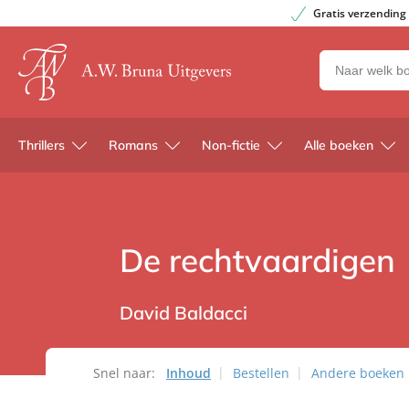
Gratis verzending
Zoeken
naar
boeken,
auteurs
Thrillers
Romans
Non-fictie
Alle boeken
en
uitgevers
De rechtvaardigen
David Baldacci
Snel naar:
Inhoud
Bestellen
Andere boeken u