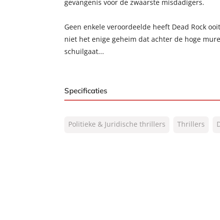
gevangenis voor de zwaarste misdadigers.
Geen enkele veroordeelde heeft Dead Rock ooit 
niet het enige geheim dat achter de hoge mur
schuilgaat...
Specificaties
ISBN:
9789044960112
Politieke & Juridische thrillers
Thrillers
D
NUR:
332
Type:
E-book
Auteur(s):
David Baldacci
Vertaler:
Hugo Kuipers
Prijs:
7
,
99
Aantal pagina's:
317
Uitgever:
A.W. Bruna Uitgevers