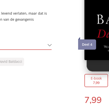
levend verlaten, maar dat is
en van de gevangenis
Deel 4
avid Baldacci
E-book
7
,
99
7
,
99
E-
book: