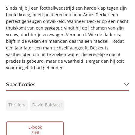
Sinds hij bij een footballwedstrijd een harde klap tegen zijn
hoofd kreeg, heeft politierechercheur Amos Decker een
perfect geheugen ontwikkeld. Wanneer Decker op een nacht
thuiskomt van een
stakeout
, vindt hij de lichamen van zijn
vrouw, dochtertje en zwager. Vermoord. Wie de dader is,
blijft in de weken en maanden daarna een raadsel. Totdat
een jaar later een man zichzelf aangeeft. Decker is
vastbesloten om uit te zoeken wat er die vreselijke nacht
precies is gebeurd, maar de waarheid is erger dan hij ooit
voor mogelijk had gehouden…
Specificaties
ISBN:
9789044972276
Thrillers
David Baldacci
NUR:
332
Type:
E-book
Auteur(s):
David Baldacci
E-book
7
,
99
Vertaler:
Jolanda te Lindert