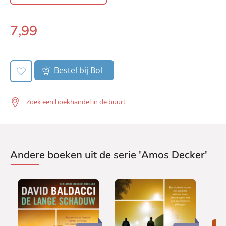
Prijs:
7
,
99
7
,
99
Aantal pagina's:
400
E-
Uitgever:
book:
A.W. Bruna Uitgevers
Verschijningsdatum:
11-05-2015
Bestel bij Bol
Zoek een boekhandel in de buurt
Andere boeken uit de serie 'Amos Decker'