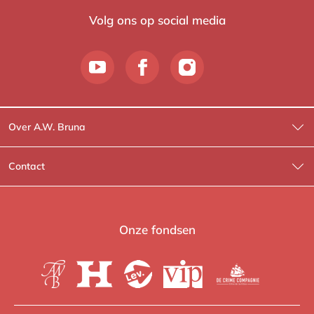
Volg ons op social media
Over A.W. Bruna
Wat wij doen
Contact
Wie is Wie?
Contactinformatie
A.W. Bruna Fictie
Route-informatie
Onze fondsen
Lev. boeken
Voor de pers
Heartbeat
Voor de boekhandels
De Crime Compagnie