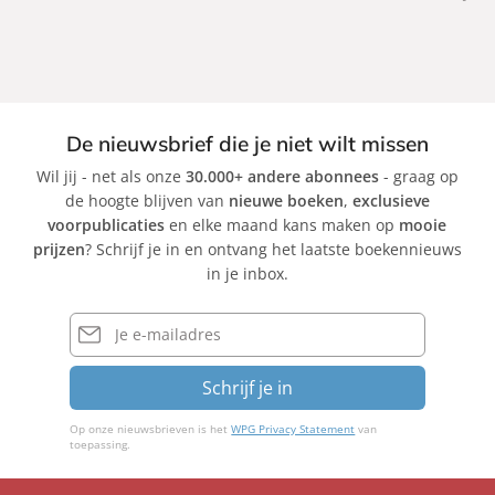
k
k
De nieuwsbrief die je niet wilt missen
Wil jij - net als onze
30.000+ andere abonnees
- graag op
de hoogte blijven van
nieuwe boeken
,
exclusieve
voorpublicaties
en elke maand kans maken op
mooie
prijzen
? Schrijf je in en ontvang het laatste boekennieuws
in je inbox.
E-
mailadres
Schrijf je in
Op onze nieuwsbrieven is het
WPG Privacy Statement
van
toepassing.