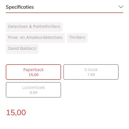
Specificaties
ISBN:
9789400513051
Detectives & Politiethrillers
NUR:
332
Type:
Prive- en Amateurdetectives
Paperback
Thrillers
Auteur(s):
David Baldacci
David Baldacci
Vertaler:
Jolanda te Lindert
Prijs:
15
,
00
Paperback
E-book
Aantal pagina's:
384
15
,
00
7
,
99
Uitgever:
AW Bruna
Verschijningsdatum:
02-02-2021
Luisterboek
9
,
99
15
,
00
Paperback: