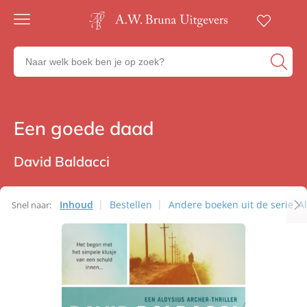
Gratis
verzending
Zoeken
Voor
naar
23:00
boeken,
besteld,
volgende
auteurs
werkdag
en
Een goede daad
Thrillers
in huis
uitgevers
Veilig
betalen
David Baldacci
Gratis
retourneren
Inhoud
Bestellen
Andere boeken uit de serie 'Al
Snel naar: