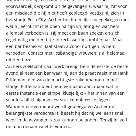
voorwaardelijk vrijkomt uit de gevangenis, waar hij zat voor
een misdaad die hij niet heeft gepleegd, vestigt hij zich in
het stadje Poca City. Archer heeft een lijst meegekregen met
wat hij verplicht is te doen na zijn vrijlating en wat hem
allemaal verboden is. Hij moet een baan zoeken en zich
regelmatig melden bij zijn reclasseringsambtenaar. Maar
een bar bezoeken, laat staan alcohol nuttigen, is hem
verboden. Contact met ‘losbandige’ vrouwen is al helemaal
uit den boze.
Archers zoektocht naar werk brengt hem de eerste de beste
avond al naar een bar waar hij aan de praat raakt met Hank
Pittleman, een van de machtigste zakenmannen in het
stadje. Pittleman biedt hem een baan aan, maar wat in
eerste instantie een simpel klusje lijkt – het innen van een
schuld – blijkt algauw een stuk complexer te liggen.
Wanneer er een moord wordt gepleegd en Archer de
belangrijkste verdachte is, beseft hij dat hij wel eens snel
weer in de gevangenis zou kunnen belanden. Tenzij hij zelf
de moordenaar weet te vinden…