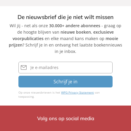
De nieuwsbrief die je niet wilt missen
Wil jij - net als onze
30.000+ andere abonnees
- graag op
de hoogte blijven van
nieuwe boeken
,
exclusieve
voorpublicaties
en elke maand kans maken op
mooie
prijzen
? Schrijf je in en ontvang het laatste boekennieuws
in je inbox.
E-
mailadres
Schrijf je in
Op onze nieuwsbrieven is het
WPG Privacy Statement
van
toepassing.
Volg ons op social media