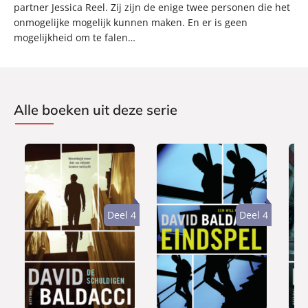
partner Jessica Reel. Zij zijn de enige twee personen die het
onmogelijke mogelijk kunnen maken. En er is geen
mogelijkheid om te falen…
Alle boeken uit deze serie
Deel 4
Deel 4
E
E
E
7
7
7
-
-
-
,
,
,
b
b
b
9
9
9
o
o
o
9
9
9
o
o
o