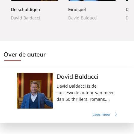
k
k
k
De schuldigen
Eindspel
Doe
David Baldacci
David Baldacci
Davi
Over de auteur
David Baldacci
David Baldacci is de
succesvolle auteur van meer
dan 50 thrillers, romans,...
Lees meer