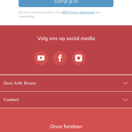
Schrijf je in
Op onze nieuwsbrieven is het
WPG Privacy Statement
van
toepassing.
Volg ons op social media
Over A.W. Bruna
Wat wij doen
Contact
Wie is Wie?
Contactinformatie
A.W. Bruna Fictie
Route-informatie
Onze fondsen