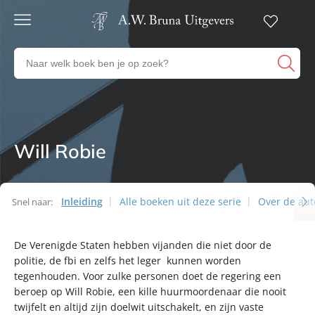
Gratis
verzending
Zoeken
Voor
naar
23:00
boeken,
besteld,
volgende
auteurs
werkdag
en
in huis
uitgevers
Will Robie
Series
Veilig
betalen
Gratis
retourneren
Inleiding
Alle boeken uit deze serie
Over de aut
Snel naar:
Series
De Verenigde Staten hebben vijanden die niet door de
politie, de fbi en zelfs het leger kunnen worden
tegenhouden. Voor zulke personen doet de regering een
beroep op Will Robie, een kille huurmoordenaar die nooit
twijfelt en altijd zijn doelwit uitschakelt, en zijn vaste