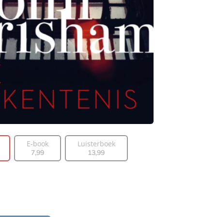
E-book
Luisterboek
7
,
99
13
,
99