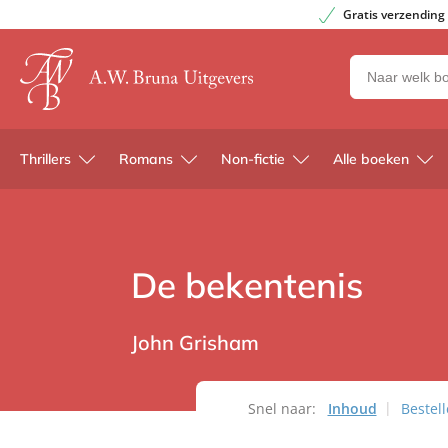
Gratis verzending
Zoeken
naar
boeken,
auteurs
Thrillers
Romans
Non-fictie
Alle boeken
en
uitgevers
De bekentenis
John Grisham
Snel naar:
Inhoud
Bestel