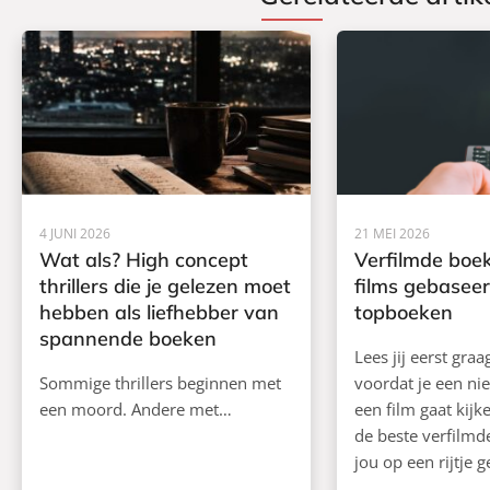
4 JUNI 2026
21 MEI 2026
Wat als? High concept
Verfilmde boek
thrillers die je gelezen moet
films gebasee
hebben als liefhebber van
topboeken
spannende boeken
Lees jij eerst gra
Sommige thrillers beginnen met
voordat je een ni
een moord. Andere met…
een film gaat kij
de beste verfilm
jou op een rijtje g