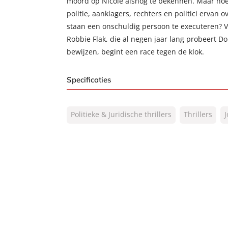
moord op Nicole alsnog te bekennen. Maar hoe
politie, aanklagers, rechters en politici ervan 
staan een onschuldig persoon te executeren? 
Robbie Flak, die al negen jaar lang probeert 
bewijzen, begint een race tegen de klok.
Specificaties
ISBN:
9789400512153
Politieke & Juridische thrillers
Thrillers
NUR:
332
Type:
Paperback
Auteur(s):
John Grisham
Vertaler:
Hugo Kuipers
Prijs:
24
,
99
Aantal pagina's:
416
Uitgever:
AW Bruna
Verschijningsdatum:
18-02-2020