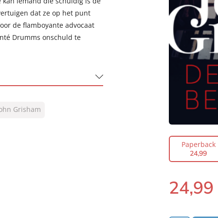
 kan iemand die schuldig is de
overtuigen dat ze op het punt
Voor de flamboyante advocaat
Donté Drumms onschuld te
John Grisham
Paperback
24
,
99
24
,
99
Paperback: