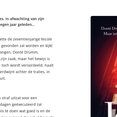
s, in afwachting van zijn
 negen jaar geleden…
ette de zeventienjarige Nicole
t gevonden zal worden en kijkt
 jongen, Donté Drumm,
zijn zaak, maar het bewijs is
 toch wordt veroordeeld, haalt
dwijnt achter de tralies, in
uit.
n straf uitzat voor een
r dagen geëxecuteerd zal
vis te doen wat goed is en de