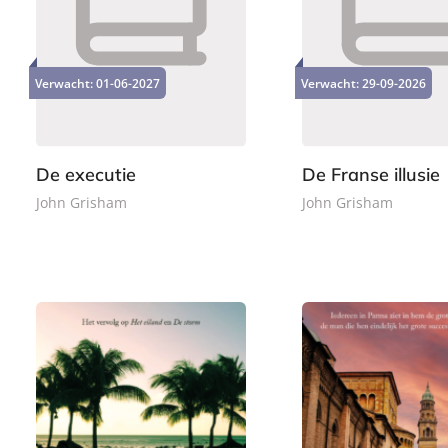
P
P
2
2
a
a
2
4
p
p
,
,
e
e
Verwacht:
01-06-2027
Verwacht:
29-09-2026
9
9
r
r
9
9
b
b
a
a
c
c
De executie
De Franse illusie
k
k
John Grisham
John Grisham