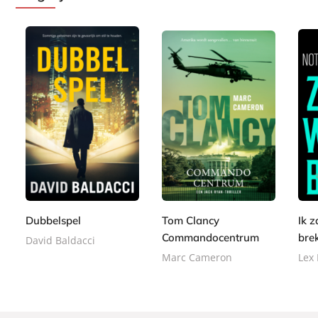
P
P
P
1
a
1
2
a
a
5
p
5
4
p
p
,
e
,
,
e
e
9
r
9
9
r
r
9
b
9
9
Dubbelspel
Tom Clancy
Ik z
b
b
a
Commandocentrum
bre
a
a
David Baldacci
c
c
c
Marc Cameron
Lex
k
k
k