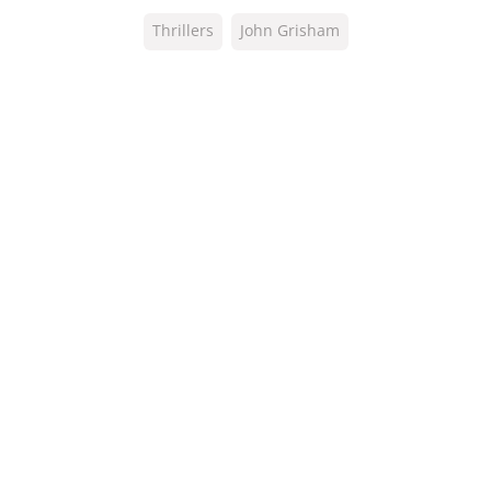
ISBN:
9789044976243
Thrillers
John Grisham
NUR:
332
Type:
E-book
Auteur(s):
John Grisham
Vertaler:
Jolanda te Lindert
Prijs:
0
,
99
Aantal pagina's:
44
Uitgever:
Bruna Uitgevers B.V., 
Verschijningsdatum:
27-10-2016