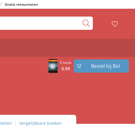
Gratis retourneren
E-book
Bestel bij Bol
0
,
99
ikelen
Vergelijkbare boeken