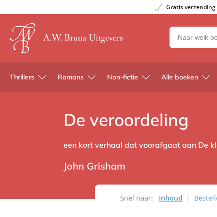
Gratis verzending
Zoeken
naar
boeken,
auteurs
Thrillers
Romans
Non-fictie
Alle boeken
en
uitgevers
De veroordeling
een kort verhaal dat voorafgaat aan De k
John Grisham
Snel naar:
Inhoud
Bestel