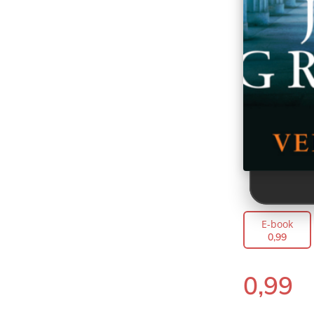
A.W.
E-book
0
,
99
0
,
99
E-
book: