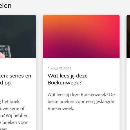
elen
2 MAART 2026
en: series en
Wat lees jij deze
rd op
Boekenweek?
Wat lees jij deze Boekenweek? De
ag het boek
beste boeken voor een geslaagde
euwe serie of
Boekenweek.
ken? Wij hebben
de boeken voor
ezet.