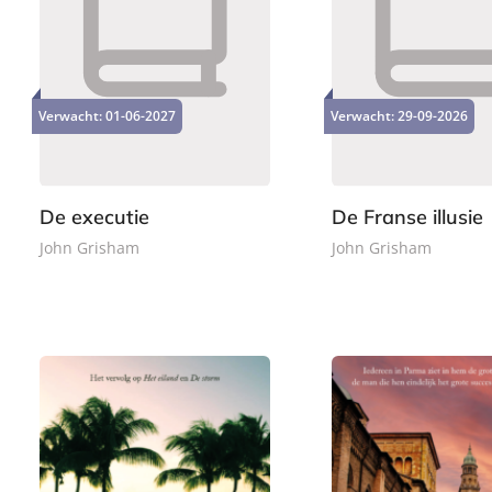
P
P
2
2
a
a
2
4
p
p
,
,
e
e
Verwacht:
01-06-2027
Verwacht:
29-09-2026
9
9
r
r
9
9
b
b
a
a
c
c
De executie
De Franse illusie
k
k
John Grisham
John Grisham