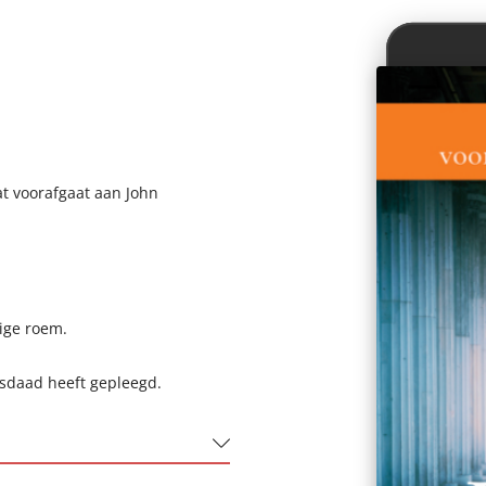
t voorafgaat aan John
wige roem.
isdaad heeft gepleegd.