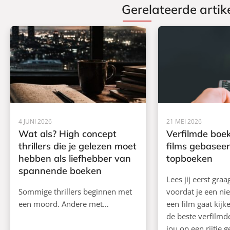
Gerelateerde artik
4 JUNI 2026
21 MEI 2026
Wat als? High concept
Verfilmde boek
thrillers die je gelezen moet
films gebasee
hebben als liefhebber van
topboeken
spannende boeken
Lees jij eerst gra
Sommige thrillers beginnen met
voordat je een ni
een moord. Andere met…
een film gaat kij
de beste verfilm
jou op een rijtje g