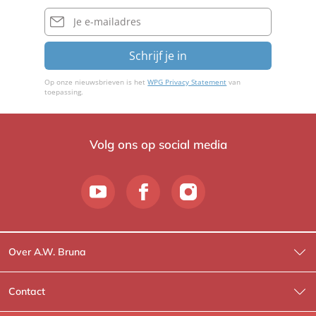
E-
mailadres
Schrijf je in
Op onze nieuwsbrieven is het
WPG Privacy Statement
van
toepassing.
Volg ons op social media
Over A.W. Bruna
Wat wij doen
Contact
Wie is Wie?
Contactinformatie