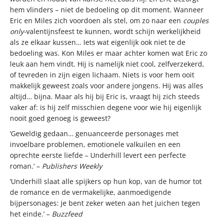
hem vlinders – niet de bedoeling op dit moment. Wanneer
Eric en Miles zich voordoen als stel, om zo naar een
couples
only-
valentijnsfeest te kunnen, wordt schijn werkelijkheid
als ze elkaar kussen… Iets wat eigenlijk ook niet te de
bedoeling was. Kon Miles er maar achter komen wat Eric zo
leuk aan hem vindt. Hij is namelijk niet cool, zelfverzekerd,
of tevreden in zijn eigen lichaam. Niets is voor hem ooit
makkelijk geweest zoals voor andere jongens. Hij was alles
altijd… bijna. Maar als hij bij Eric is, vraagt hij zich steeds
vaker af: is hij zelf misschien degene voor wie hij eigenlijk
nooit goed genoeg is geweest?
‘Geweldig gedaan… genuanceerde personages met
invoelbare problemen, emotionele valkuilen en een
oprechte eerste liefde – Underhill levert een perfecte
roman.’ –
Publishers Weekly
‘Underhill slaat alle spijkers op hun kop, van de humor tot
de romance en de vermakelijke, aanmoedigende
bijpersonages: je bent zeker weten aan het juichen tegen
het einde.’ –
Buzzfeed