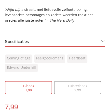
‘
Altijd bijna
straalt: met liefdevolle zelfontplooiing,
levensechte personages en zachte woorden raakt het
precies alle juiste noten.’ –
The Nerd Daily
Specificaties
ISBN:
9789044936735
Coming of age
Feelgoodromans
Heartbeat
NUR:
302
Type:
Edward Underhill
E-book
Auteur(s):
Edward Underhill
Vertaler:
Marion Bruinenberg
E-book
Luisterboek
Prijs:
7
,
99
7
,
99
9
,
99
Aantal pagina's:
368
Uitgever:
Heartbeat
7
,
99
E-