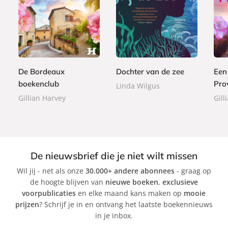
P
E
E
2
a
8
8
-
-
2
p
,
,
b
b
,
e
9
9
o
o
9
r
9
9
o
o
9
b
De Bordeaux
Dochter van de zee
Een
k
k
a
boekenclub
Pro
Linda Wilgus
c
Gillian Harvey
Gill
k
De nieuwsbrief die je niet wilt missen
Wil jij - net als onze
30.000+ andere abonnees
- graag op
de hoogte blijven van
nieuwe boeken
,
exclusieve
voorpublicaties
en elke maand kans maken op
mooie
prijzen
? Schrijf je in en ontvang het laatste boekennieuws
in je inbox.