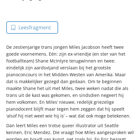
Leesfragment
De zestienjarige trans jongen Miles Jacobson heeft twee
goede voornemens. Eén: zijn ex-vriendje (en ster van het
footballteam) Shane McIntyre terugwinnen en twee:
eindelijk zijn aardsvijand verslaan bij het grootste
pianoconcours in het Midden-Westen van Amerika. Maar
dat is makkelijker gezegd dan gedaan. Om te beginnen
maakte Shane het uit met Miles, twee weken nadat die als
trans uit de kast was gekomen, en sindsdien negeert hij
hem volkomen. En Miles’ nieuwe, redelijk griezelige
pianodocent blijft maar tegen hem zeggen dat hij speelt
‘alsof hij niet weet wie hij is’ – wat dat ook moge betekenen.
Dan leert Miles een trotse queer illustrator uit Seattle
kennen, Eric Mendez. Die vraagt hoe Miles aangesproken wil
worden en houdt van kunst, net zoals hij. En Eric bezorgt