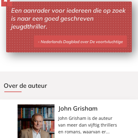
Een aanrader voor iedereen die op zoek
is naar een goed geschreven
jeugdthriller.
Nederlands Dagblad over De voortvluchtige
Over de auteur
John Grisham
John Grisham is de auteur
van meer dan vijftig thrillers
en romans, waarvan er...