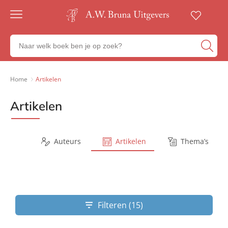
Gratis
verzending
Zoeken
Voor
naar
23:00
boeken,
besteld,
volgende
auteurs
Home
Artikelen
werkdag
en
in huis
uitgevers
Artikelen
Veilig
betalen
Gratis
retourneren
Series
Auteurs
Artikelen
Thema’s
Filteren (15)