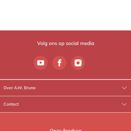
Volg ons op social media
Over A.W. Bruna
Wat wij doen
Contact
Wie is Wie?
Contactinformatie
A.W. Bruna Fictie
Route-informatie
Onze fondsen