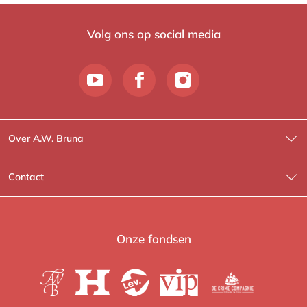
Volg ons op social media
Over A.W. Bruna
Wat wij doen
Contact
Wie is Wie?
Contactinformatie
A.W. Bruna Fictie
Route-informatie
Onze fondsen
Lev. boeken
Voor de pers
Heartbeat
Voor de boekhandels