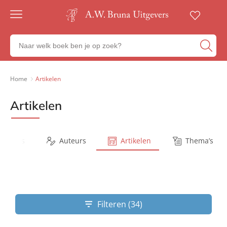
Gratis
verzending
Zoeken
Voor
naar
23:00
boeken,
besteld,
volgende
auteurs
Home
Artikelen
werkdag
en
in huis
uitgevers
Artikelen
Veilig
betalen
Gratis
retourneren
Series
Auteurs
Artikelen
Thema’s
Filteren (34)