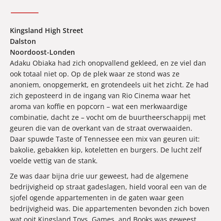
Kingsland High Street
Dalston
Noordoost-Londen
Adaku Obiaka had zich onopvallend gekleed, en ze viel dan
ook totaal niet op. Op de plek waar ze stond was ze
anoniem, onopgemerkt, en grotendeels uit het zicht. Ze had
zich geposteerd in de ingang van Rio Cinema waar het
aroma van koffie en popcorn – wat een merkwaardige
combinatie, dacht ze – vocht om de buurtheerschappij met
geuren die van de overkant van de straat overwaaiden.
Daar spuwde Taste of Tennessee een mix van geuren uit:
bakolie, gebakken kip, koteletten en burgers. De lucht zelf
voelde vettig van de stank.
Ze was daar bijna drie uur geweest, had de algemene
bedrijvigheid op straat gadeslagen, hield vooral een van de
sjofel ogende appartementen in de gaten waar geen
bedrijvigheid was. Die appartementen bevonden zich boven
wat ooit Kingsland Toys, Games, and Books was geweest,