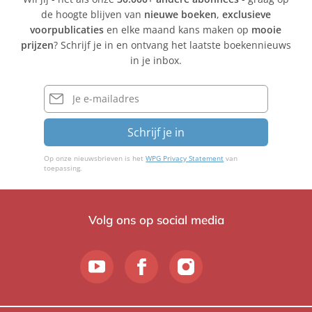
de hoogte blijven van
nieuwe boeken
,
exclusieve
voorpublicaties
en elke maand kans maken op
mooie
prijzen
? Schrijf je in en ontvang het laatste boekennieuws
in je inbox.
E-
mailadres
Schrijf je in
Op onze nieuwsbrieven is het
WPG Privacy Statement
van
toepassing.
Volg ons op social media