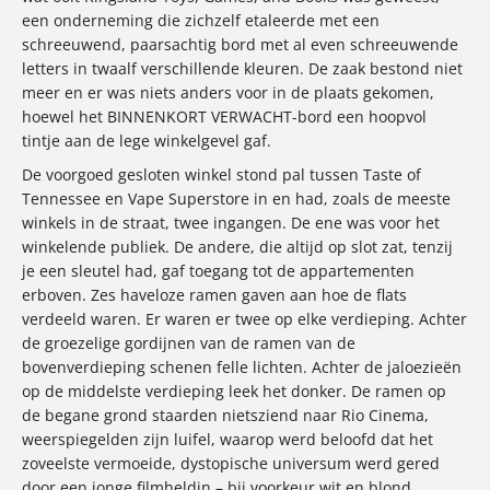
een onderneming die zichzelf etaleerde met een
schreeuwend, paarsachtig bord met al even schreeuwende
letters in twaalf verschillende kleuren. De zaak bestond niet
meer en er was niets anders voor in de plaats gekomen,
hoewel het BINNENKORT VERWACHT-bord een hoopvol
tintje aan de lege winkelgevel gaf.
De voorgoed gesloten winkel stond pal tussen Taste of
Tennessee en Vape Superstore in en had, zoals de meeste
winkels in de straat, twee ingangen. De ene was voor het
winkelende publiek. De andere, die altijd op slot zat, tenzij
je een sleutel had, gaf toegang tot de appartementen
erboven. Zes haveloze ramen gaven aan hoe de flats
verdeeld waren. Er waren er twee op elke verdieping. Achter
de groezelige gordijnen van de ramen van de
bovenverdieping schenen felle lichten. Achter de jaloezieën
op de middelste verdieping leek het donker. De ramen op
de begane grond staarden nietsziend naar Rio Cinema,
weerspiegelden zijn luifel, waarop werd beloofd dat het
zoveelste vermoeide, dystopische universum werd gered
door een jonge filmheldin – bij voorkeur wit en blond.