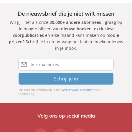
De nieuwsbrief die je niet wilt missen
Wil jij - net als onze
30.000+ andere abonnees
- graag op
de hoogte blijven van
nieuwe boeken
,
exclusieve
voorpublicaties
en elke maand kans maken op
mooie
prijzen
? Schrijf je in en ontvang het laatste boekennieuws
in je inbox.
E-
mailadres
Schrijf je in
Op onze nieuwsbrieven is het
WPG Privacy Statement
van
toepassing.
Volg ons op social media