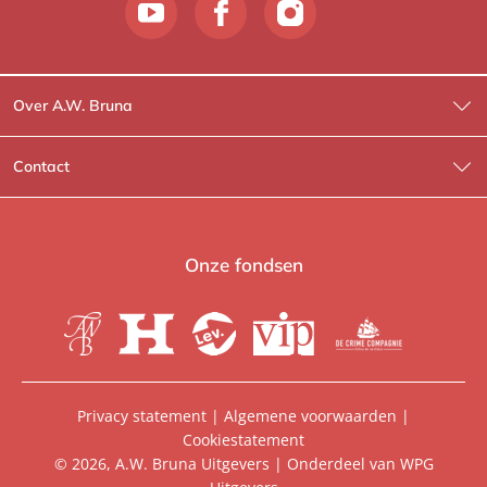
Over A.W. Bruna
Wat wij doen
Contact
Wie is Wie?
Contactinformatie
A.W. Bruna Fictie
Route-informatie
Onze fondsen
Lev. boeken
Voor de pers
Heartbeat
Voor de boekhandels
De Crime Compagnie
Special sales
Privacy statement
|
Algemene voorwaarden
|
Cookiestatement
Aanbiedingsbrochures
Manuscripten
© 2026, A.W. Bruna Uitgevers | Onderdeel van
WPG