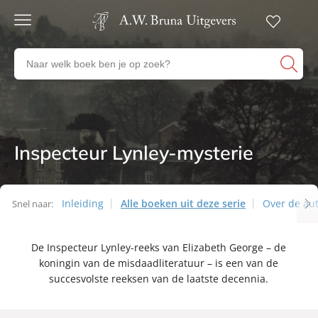
Gratis
verzending
Zoeken
Voor
naar
23:00
boeken,
besteld,
volgende
auteurs
werkdag
en
in huis
uitgevers
Inspecteur Lynley-mysterie
Series
Veilig
betalen
Gratis
retourneren
Inleiding
Alle boeken uit deze serie
Over de au
Snel naar:
Series
De Inspecteur Lynley-reeks van Elizabeth George – de
koningin van de misdaadliteratuur – is een van de
succesvolste reeksen van de laatste decennia.