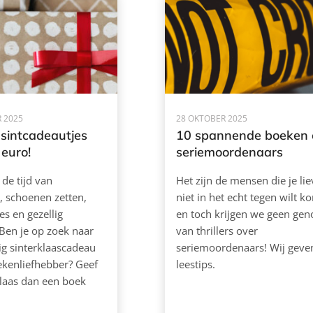
 2025
28 OKTOBER 2025
 sintcadeautjes
10 spannende boeken 
 euro!
seriemoordenaars
 de tijd van
Het zijn de mensen die je lie
, schoenen zetten,
niet in het echt tegen wilt k
jes en gezellig
en toch krijgen we geen gen
Ben je op zoek naar
van thrillers over
g sinterklaascadeau
seriemoordenaars! Wij geve
ekenliefhebber? Geef
leestips.
laas dan een boek