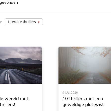
 gevonden
Literaire thrillers
s:
9 JULI 2026
de wereld met
10 thrillers met een
rillers!
geweldige plottwist