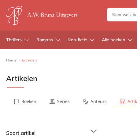
Zoeken
naar
boeken,
auteurs
Thrillers
Romans
Non-fictie
Alle boeken
en
uitgevers
Home
Artikelen
Artikelen
Boeken
Series
Auteurs
Arti
Soort artikel