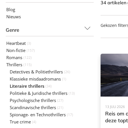
34 artikelen
Blog
Nieuws
Gekozen filter
Genre
Heartbeat
(3)
Non-fictie
(157)
Romans
(122)
Thrillers
(115)
Detectives & Politiethrillers
(26)
Klassieke misdaadromans
(1)
Literaire thrillers
(34)
Politieke & Juridische thrillers
(13)
Psychologische thrillers
(27)
13 JULI 2026
Scandinavische thrillers
(21)
Reis om 
Spionage- en Technothrillers
(17)
deze topth
True crime
(4)