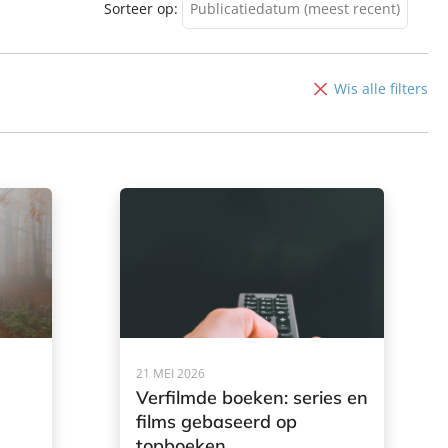
Sorteer op:
Publicatiedatum (meest recent)
Publicatiedatum (meest
recent)
Wis alle filters
Publicatiedatum (minst
recent)
21 MEI 2026
Verfilmde boeken: series en
films gebaseerd op
topboeken