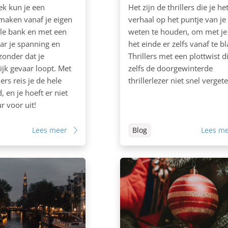
ek kun je een
Het zijn de thrillers die je he
maken vanaf je eigen
verhaal op het puntje van je 
le bank en met een
weten te houden, om met je
aar je spanning en
het einde er zelfs vanaf te b
zonder dat je
Thrillers met een plottwist d
jk gevaar loopt. Met
zelfs de doorgewinterde
lers reis je de hele
thrillerlezer niet snel vergete
 en je hoeft er niet
r voor uit!
Lees meer
Blog
Lees m