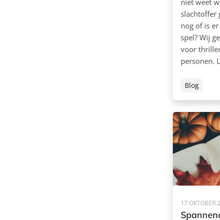
niet weet w
slachtoffer
nog of is e
spel? Wij g
voor thrill
personen. L
Blog
17 OKTOBER 
Spannend