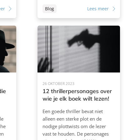
eer
Blog
Lees meer
26 OKTOBER 2023
die
12 thrillerpersonages over
wie je elk boek wilt lezen!
Een goede thriller bevat niet
le
alleen een sterke plot en de
che
nodige plottwists om de lezer
en
vast te houden. De personages