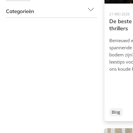
Categorieën
21 MEI 2026
De beste
thrillers
Benieuwd w
spannende 
bodem zijn?
leestips voo
ons koude k
Blog