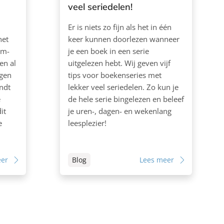
veel seriedelen!
Er is niets zo fijn als het in één
het
keer kunnen doorlezen wanneer
um-
je een boek in een serie
len al
uitgelezen hebt. Wij geven vijf
ugen
tips voor boekenseries met
ndt
lekker veel seriedelen. Zo kun je
e
de hele serie bingelezen en beleef
it
je uren-, dagen- en wekenlang
e
leesplezier!
eer
Blog
Lees meer