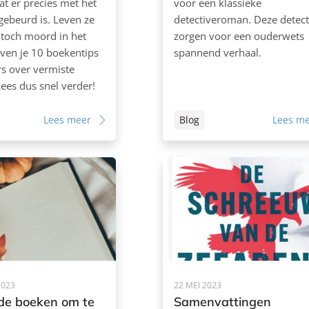
at er precies met het
voor een klassieke
 gebeurd is. Leven ze
detectiveroman. Deze detect
r toch moord in het
zorgen voor een ouderwets
even je 10 boekentips
spannend verhaal.
ers over vermiste
ees dus snel verder!
Lees meer
Blog
Lees m
2023
22 MEI 2023
e boeken om te
Samenvattingen