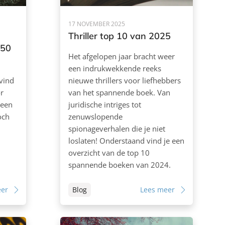
17 NOVEMBER 2025
Thriller top 10 van 2025
,50
Het afgelopen jaar bracht weer
een indrukwekkende reeks
 vind
nieuwe thrillers voor liefhebbers
r
van het spannende boek. Van
 een
juridische intriges tot
och
zenuwslopende
spionageverhalen die je niet
loslaten! Onderstaand vind je een
overzicht van de top 10
spannende boeken van 2024.
eer
Blog
Lees meer