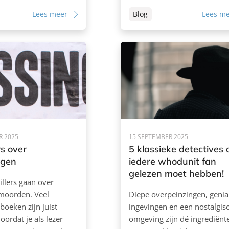
Lees meer
Blog
Lees m
R 2025
15 SEPTEMBER 2025
rs over
5 klassieke detectives 
ngen
iedere whodunit fan
gelezen moet hebben!
rillers gaan over
 moorden. Veel
Diepe overpeinzingen, genia
oeken zijn juist
ingevingen en een nostalgis
ordat je als lezer
omgeving zijn dé ingrediënt