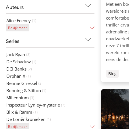
Met een bo
Auteurs
wereldreis 
comfortabe
Alice Feeney
(1)
thriller erv
Bekijk meer
adrenaline 
daadwerkeli
Series
deze 7 thril
wereld rond,
Jack Ryan
(3)
eens de deu
De Schaduw
(1)
DCI Banks
(2)
Blog
Orphan X
(1)
Bennie Griessel
(3)
Rönning & Stilton
(1)
Millennium
(3)
Inspecteur Lynley-mysterie
(3)
Blix & Ramm
(1)
De Loriënkronieken
(1)
Bekijk meer