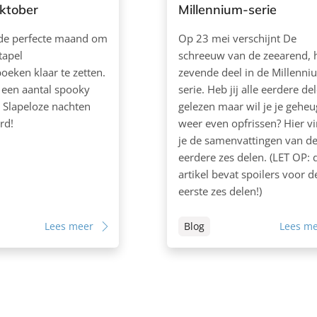
oktober
Millennium-serie
 de perfecte maand om
Op 23 mei verschijnt De
tapel
schreeuw van de zeearend, 
eken klaar te zetten.
zevende deel in de Millenni
 een aantal spooky
serie. Heb jij alle eerdere de
 Slapeloze nachten
gelezen maar wil je je gehe
rd!
weer even opfrissen? Hier vi
je de samenvattingen van d
eerdere zes delen. (LET OP: d
artikel bevat spoilers voor d
eerste zes delen!)
Lees meer
Blog
Lees m