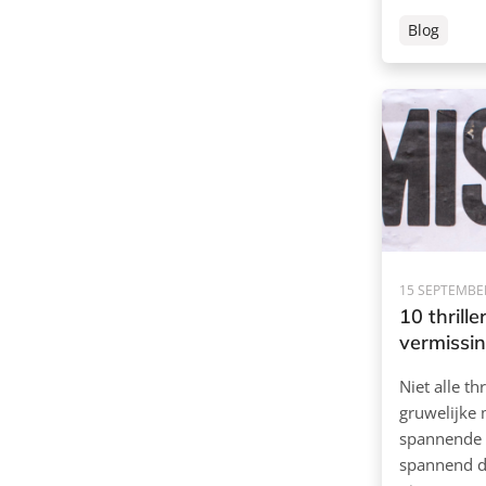
Blog
15 SEPTEMBE
10 thrille
vermissi
Niet alle th
gruwelijke
spannende b
spannend do