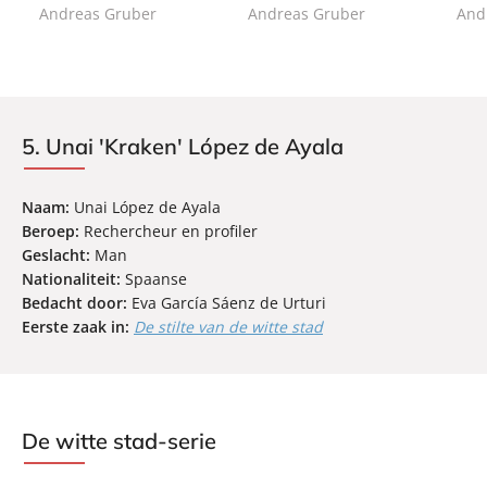
Andreas Gruber
Andreas Gruber
And
c
c
c
k
k
k
5. Unai 'Kraken' López de Ayala
Naam:
Unai López de Ayala
Beroep:
Rechercheur en profiler
Geslacht:
Man
Nationaliteit:
Spaanse
Bedacht door:
Eva García Sáenz de Urturi
Eerste zaak in:
De stilte van de witte stad
De witte stad-serie