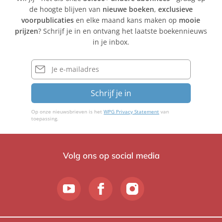
de hoogte blijven van
nieuwe boeken
,
exclusieve
voorpublicaties
en elke maand kans maken op
mooie
prijzen
? Schrijf je in en ontvang het laatste boekennieuws
in je inbox.
E-
mailadres
Schrijf je in
Op onze nieuwsbrieven is het
WPG Privacy Statement
van
toepassing.
Volg ons op social media