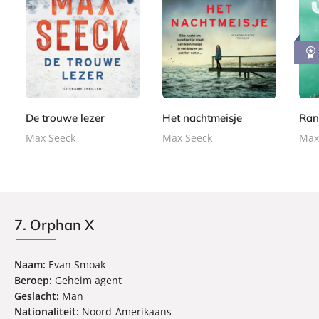
P
P
P
2
2
2
a
a
a
2
2
2
p
p
p
,
,
,
e
e
e
9
9
9
r
r
r
9
9
9
b
b
b
De trouwe lezer
Het nachtmeisje
Ran
a
a
a
Max Seeck
Max Seeck
Max
c
c
c
k
k
k
7. Orphan X
Naam:
Evan Smoak
Beroep:
Geheim agent
Geslacht:
Man
Nationaliteit:
Noord-Amerikaans