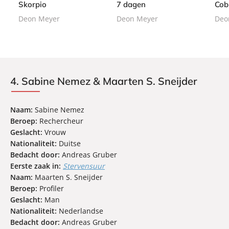
Skorpio
7 dagen
Cob
a
a
a
Deon Meyer
Deon Meyer
Deo
c
c
c
k
k
k
4. Sabine Nemez & Maarten S. Sneijder
Naam:
Sabine Nemez
Beroep:
Rechercheur
Geslacht:
Vrouw
Nationaliteit:
Duitse
Bedacht door:
Andreas Gruber
Eerste zaak in:
Stervensuur
Naam:
Maarten S. Sneijder
Beroep:
Profiler
Geslacht:
Man
Nationaliteit:
Nederlandse
Bedacht door:
Andreas Gruber