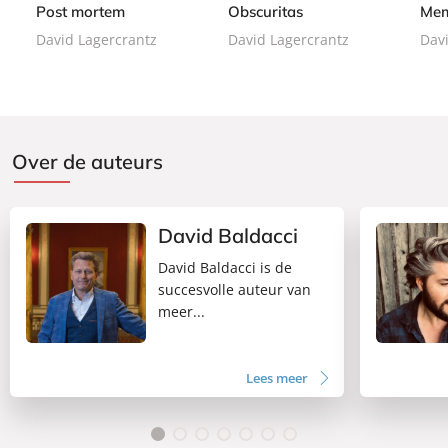
b
b
b
Post mortem
Obscuritas
Mem
1
a
a
a
7
David Lagercrantz
David Lagercrantz
Dav
c
c
c
,
k
k
k
5
0
Over de auteurs
David Baldacci
David Baldacci is de
succesvolle auteur van
meer...
Lees meer