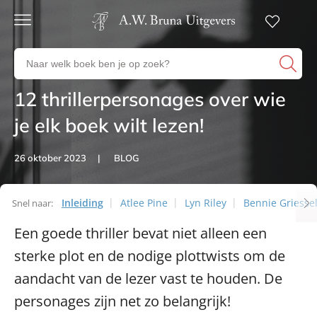
Gratis
verzending
Zoeken
Voor
naar
23:00
boeken,
besteld,
12 thrillerpersonages over wie
Artikelen
volgende
auteurs
werkdag
en
je elk boek wilt lezen!
in huis
uitgevers
Veilig
26 oktober 2023
BLOG
betalen
Gratis
retourneren
Inleiding
Atlee Pine
Lyn Riley
Bennie Griesse
Snel naar:
Artikelen
Een goede thriller bevat niet alleen een
sterke plot en de nodige plottwists om de
aandacht van de lezer vast te houden. De
personages zijn net zo belangrijk!