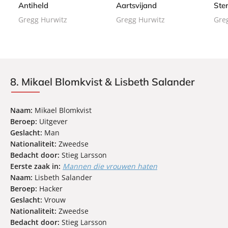
Antiheld
Aartsvijand
Ste
1
a
a
a
7
Gregg Hurwitz
Gregg Hurwitz
Gre
c
c
c
,
k
k
k
5
0
8. Mikael Blomkvist & Lisbeth Salander
Naam:
Mikael Blomkvist
Beroep:
Uitgever
Geslacht:
Man
Nationaliteit:
Zweedse
Bedacht door:
Stieg Larsson
Eerste zaak in:
Mannen die vrouwen haten
Naam:
Lisbeth Salander
Beroep:
Hacker
Geslacht:
Vrouw
Nationaliteit:
Zweedse
Bedacht door:
Stieg Larsson