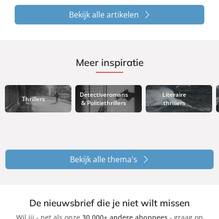
Bekijk alle artikelen
Meer inspiratie
Detectiveromans
Literaire
Thrillers
& Politiethrillers
thrillers
Bekijk alle thema's
De nieuwsbrief die je niet wilt missen
Wil jij - net als onze
30.000+ andere abonnees
- graag op