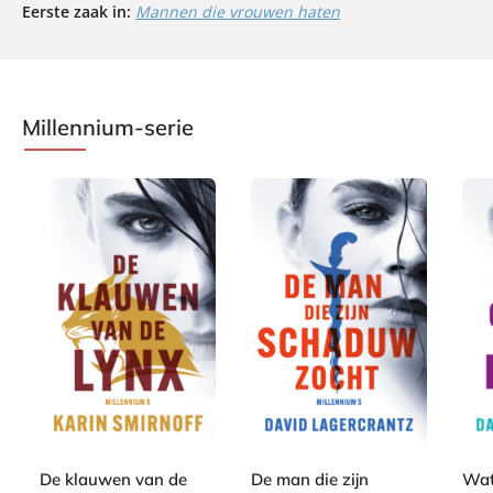
Eerste zaak in:
Mannen die vrouwen haten
Millennium-serie
P
P
P
2
2
a
a
2
a
4
0
p
p
0
p
,
,
e
e
,
e
9
0
r
r
0
r
9
0
De klauwen van de
De man die zijn
Wat
b
b
0