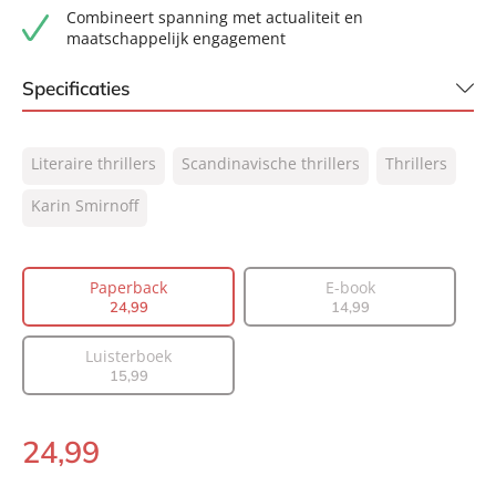
Combineert spanning met actualiteit en
maatschappelijk engagement
Specificaties
ISBN:
9789400518384
Literaire thrillers
Scandinavische thrillers
Thrillers
NUR:
305
Type:
Karin Smirnoff
Paperback
Auteur(s):
Karin Smirnoff
Vertaler:
Edith Sybesma
Paperback
E-book
Prijs:
24
,
99
24
,
99
14
,
99
Aantal pagina's:
352
Luisterboek
Uitgever:
A.W. Bruna Uitgevers
15
,
99
Verschijningsdatum:
13-05-2025
24
,
99
Paperback: