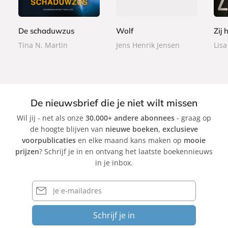
e
e
e
9
9
9
r
r
r
9
9
9
b
b
b
De schaduwzus
Wolf
Zij 
a
a
a
Tina N. Martin
Jens Henrik Jensen
Lisa
c
c
c
k
k
k
De nieuwsbrief die je niet wilt missen
Wil jij - net als onze
30.000+ andere abonnees
- graag op
de hoogte blijven van
nieuwe boeken
,
exclusieve
voorpublicaties
en elke maand kans maken op
mooie
prijzen
? Schrijf je in en ontvang het laatste boekennieuws
in je inbox.
E-
mailadres
Schrijf je in