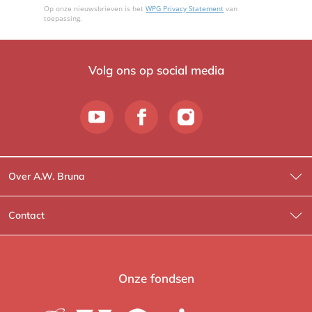
Op onze nieuwsbrieven is het
WPG Privacy Statement
van
toepassing.
Volg ons op social media
Over A.W. Bruna
Wat wij doen
Contact
Wie is Wie?
Contactinformatie
A.W. Bruna Fictie
Route-informatie
Onze fondsen
Lev. boeken
Voor de pers