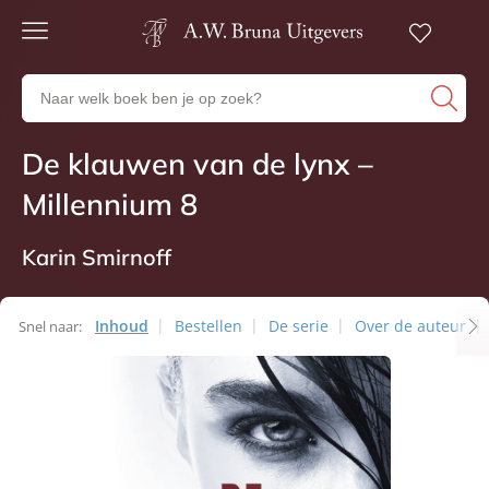
Gratis
verzending
Zoeken
Voor
naar
23:00
boeken,
besteld,
De klauwen van de lynx –
Thrillers
volgende
auteurs
werkdag
en
Millennium 8
in huis
uitgevers
Veilig
betalen
Karin Smirnoff
Gratis
retourneren
Inhoud
Bestellen
De serie
Over de auteur
Snel naar: