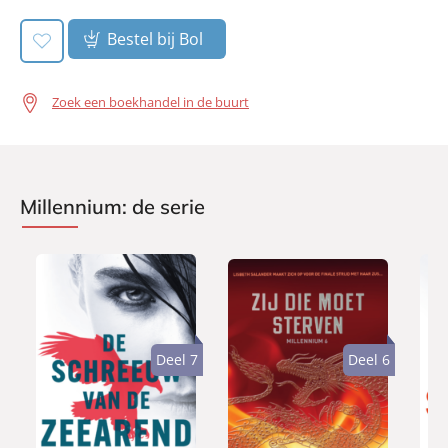
Bestel bij Bol
Zoek een boekhandel in de buurt
Millennium: de serie
Deel 7
Deel 6
P
P
P
2
a
2
2