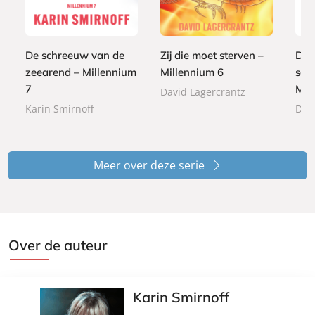
a
a
4
p
4
0
p
p
,
e
,
,
e
e
9
r
9
0
r
r
9
De schreeuw van de
Zij die moet sterven –
De 
b
9
0
b
b
a
zeearend – Millennium
Millennium 6
sch
a
a
c
7
Mil
David Lagercrantz
c
c
k
Karin Smirnoff
Dav
k
k
Meer over deze serie
Over de auteur
Karin Smirnoff