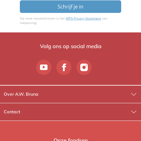
Schrijf je in
Op onze nieuwsbrieven is het
WPG Privacy Statement
van
toepassing.
Volg ons op social media
Over A.W. Bruna
Wat wij doen
Contact
Wie is Wie?
Contactinformatie
A.W. Bruna Fictie
Route-informatie
Onze fondsen