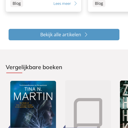
Blog
Blog
Lees meer
Bekijk alle artikelen
Vergelijkbare boeken
P
P
P