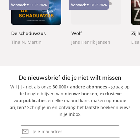
2
2
2
a
a
a
Verwacht:
Verwacht:
11-08-2026
10-08-2026
4
2
2
p
p
p
,
,
,
e
e
e
9
9
9
r
r
r
9
9
9
b
b
b
De schaduwzus
Wolf
Zij 
a
a
a
Tina N. Martin
Jens Henrik Jensen
Lisa
c
c
c
k
k
k
De nieuwsbrief die je niet wilt missen
Wil jij - net als onze
30.000+ andere abonnees
- graag op
de hoogte blijven van
nieuwe boeken
,
exclusieve
voorpublicaties
en elke maand kans maken op
mooie
prijzen
? Schrijf je in en ontvang het laatste boekennieuws
in je inbox.
E-
mailadres