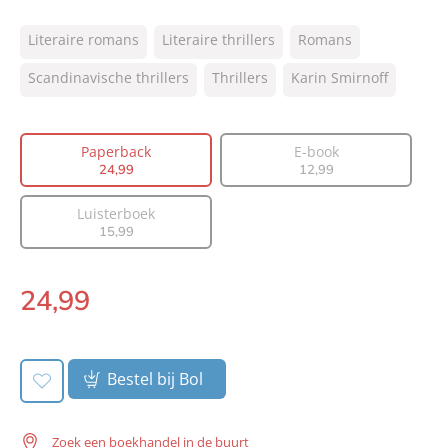
ISBN:
9789056727505
Literaire romans
Literaire thrillers
Romans
NUR:
305
Type:
Scandinavische thrillers
Paperback
Thrillers
Karin Smirnoff
Auteur(s):
Karin Smirnoff
Vertaler:
Edith Sybesma
Paperback
E-book
Prijs:
24
,
99
24
,
99
12
,
99
Aantal pagina's:
432
Luisterboek
Uitgever:
Signatuur
15
,
99
Verschijningsdatum:
23-05-2023
24
,
99
Paperback:
Bestel bij Bol
Zoek een boekhandel in de buurt