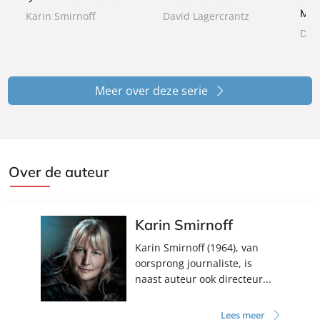
a
c
c
Mil
Karin Smirnoff
David Lagercrantz
c
k
k
Dav
k
Meer over deze serie
Over de auteur
Karin Smirnoff
Karin Smirnoff (1964), van
oorsprong journaliste, is
naast auteur ook directeur...
Lees meer