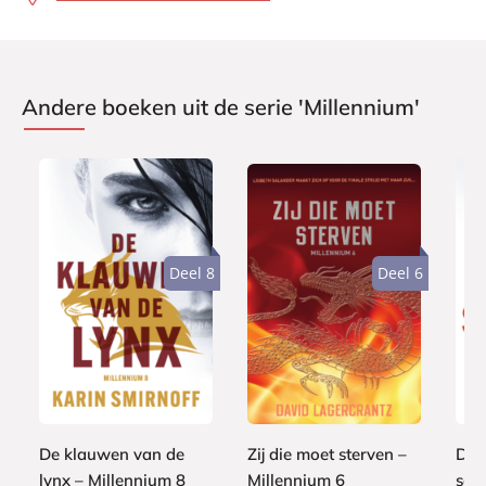
Andere boeken uit de serie 'Millennium'
Deel 8
Deel 6
P
P
P
2
2
a
a
2
a
4
4
p
p
0
p
,
,
e
e
,
e
9
9
r
r
0
r
9
9
De klauwen van de
Zij die moet sterven –
De 
b
b
0
b
a
a
lynx – Millennium 8
Millennium 6
sch