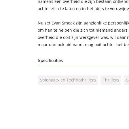
namens een overheid die zijn bestaan ontkende,
achter zich te laten en in het niets te verdwijne
Nu zet Evan Smoak zijn aanzienlijke persoonli
om hen te helpen die zich tot niemand ander
overheid die ooit zijn werkgever was, wil daar
maar dan ook níémand, mag ooit achter het b
Specificaties
ISBN:
9789400517493
Spionage- en Technothrillers
Thrillers
G
NUR:
332
Type:
Paperback
Auteur(s):
Gregg Hurwitz
Vertaler:
Erik de Vries
Prijs:
24
,
99
Aantal pagina's:
480