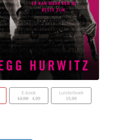
E-book
Luisterboek
12
,
99
4
,
99
15
,
99