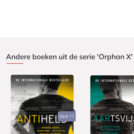
Uitgever:
A.W. Bruna Uitgevers
Verschijningsdatum:
06-08-2024
Andere boeken uit de serie 'Orphan X'
Deel 11
P
P