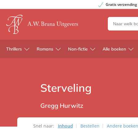
Gratis verzending
Zoeken
naar
boeken,
auteurs
Thrillers
Romans
Non-fictie
Alle boeken
en
uitgevers
Sterveling
Gregg Hurwitz
Snel naar:
Inhoud
Bestellen
Andere boeken 