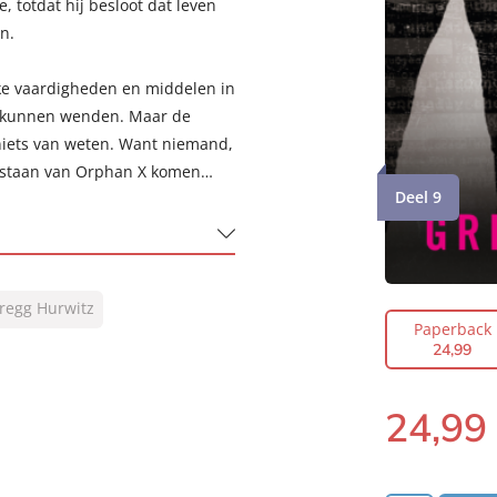
 totdat hij besloot dat leven
n.
jke vaardigheden en middelen in
s kunnen wenden. Maar de
 niets van weten. Want niemand,
estaan van Orphan X komen…
Deel 9
regg Hurwitz
Paperback
24
,
99
24
,
99
Paperback: