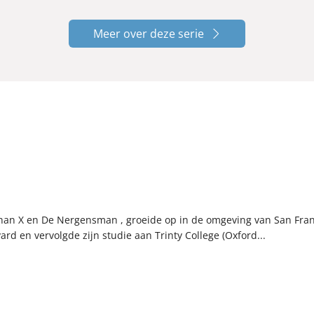
Meer over deze serie
han X en De Nergensman , groeide op in de omgeving van San Franc
rd en vervolgde zijn studie aan Trinty College (Oxford...