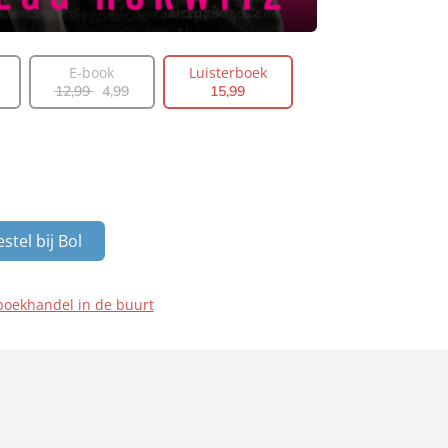
E-book
Luisterboek
12
,
99
4
,
99
15
,
99
stel bij Bol
boekhandel in de buurt