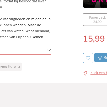
 totdat hij besloot dat leven
n.
Paperback
jke vaardigheden en middelen in
24
,
99
s kunnen wenden. Maar de
 niets van weten. Want niemand,
15
,
99
estaan van Orphan X komen…
Luisterboek:
Be
regg Hurwitz
Zoek een 