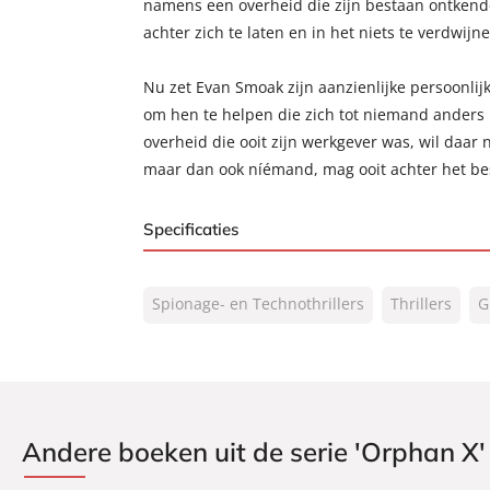
namens een overheid die zijn bestaan ontkende,
achter zich te laten en in het niets te verdwijne
Nu zet Evan Smoak zijn aanzienlijke persoonli
om hen te helpen die zich tot niemand ander
overheid die ooit zijn werkgever was, wil daar
maar dan ook níémand, mag ooit achter het b
Specificaties
ISBN:
9789046179925
Spionage- en Technothrillers
Thrillers
G
NUR:
332
Type:
Luisterboek
Auteur(s):
Gregg Hurwitz
Vertaler:
Erik de Vries
Voorlezer:
Ad Knippels
Andere boeken uit de serie 'Orphan X'
Prijs:
15
,
99