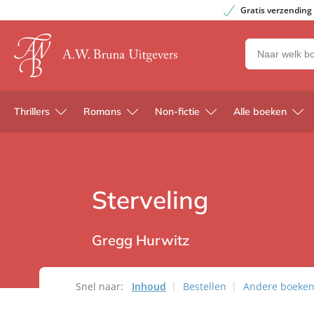
Gratis verzending
Zoeken
naar
boeken,
auteurs
Thrillers
Romans
Non-fictie
Alle boeken
en
uitgevers
Sterveling
Gregg Hurwitz
Snel naar:
Inhoud
Bestellen
Andere boeken 