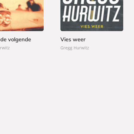
,
b
9
o
9
o
k
t de volgende
Vies weer
rwitz
Gregg Hurwitz