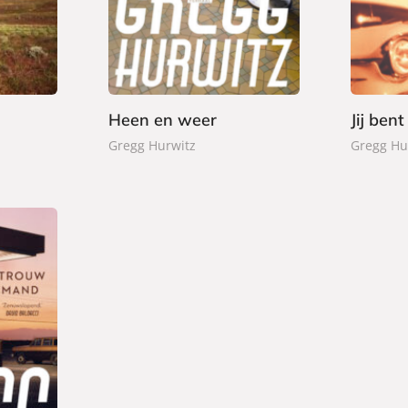
,
,
b
b
9
9
o
o
9
9
o
o
k
k
Heen en weer
Jij ben
Gregg Hurwitz
Gregg Hu