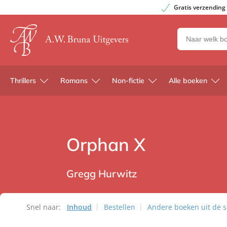
Gratis verzending
Zoeken
naar
boeken,
auteurs
Thrillers
Romans
Non-fictie
Alle boeken
en
uitgevers
Orphan X
Gregg Hurwitz
Snel naar:
Inhoud
Bestellen
Andere boeken uit de s