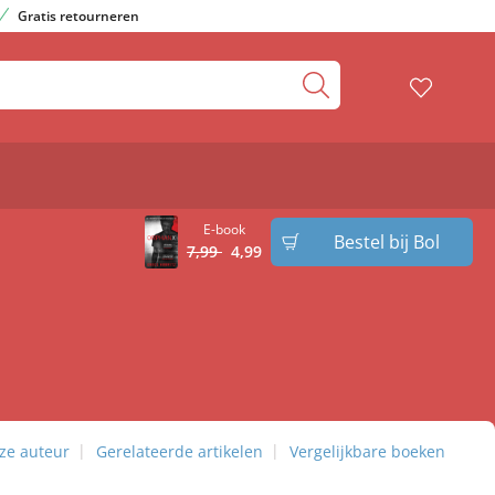
Gratis retourneren
E-book
Bestel bij Bol
7
,
99
4
,
99
ze auteur
Gerelateerde artikelen
Vergelijkbare boeken