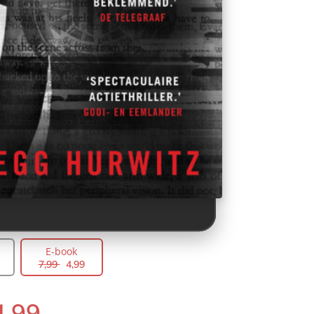
E-book
7
,
99
4
,
99
4
,
99