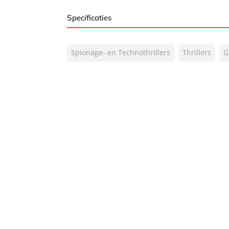
Specificaties
ISBN:
9789044975123
Spionage- en Technothrillers
Thrillers
G
NUR:
332
Type:
E-book
Auteur(s):
Gregg Hurwitz
Vertaler:
Erik de Vries
Prijs:
7
,
99
4
,
99
Aantal pagina's:
400
Uitgever:
A.W. Bruna Uitgevers
Verschijningsdatum:
26-09-2016