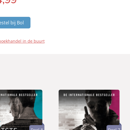
stel bij Bol
boekhandel in de buurt
Deel 8
Deel 7