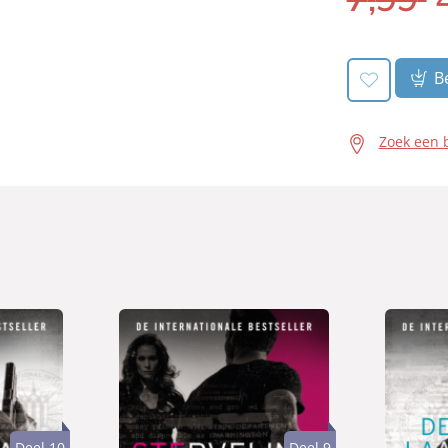
book:
Be
Zoek een 
Deel 10
Deel 9