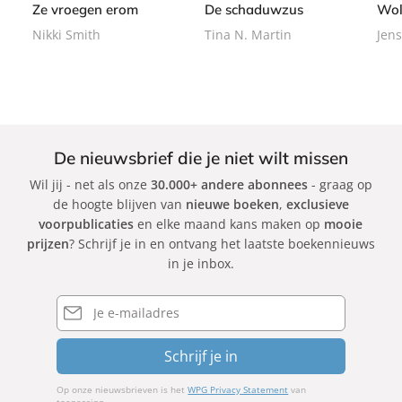
Ze vroegen erom
De schaduwzus
Wol
a
a
Nikki Smith
Tina N. Martin
Jens
c
c
k
k
De nieuwsbrief die je niet wilt missen
Wil jij - net als onze
30.000+ andere abonnees
- graag op
de hoogte blijven van
nieuwe boeken
,
exclusieve
voorpublicaties
en elke maand kans maken op
mooie
prijzen
? Schrijf je in en ontvang het laatste boekennieuws
in je inbox.
E-
mailadres
Schrijf je in
Op onze nieuwsbrieven is het
WPG Privacy Statement
van
toepassing.