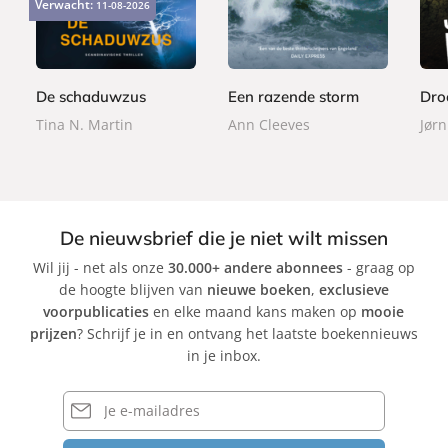
Verwacht:
11-08-2026
4
2
2
p
p
p
,
,
,
e
e
e
9
9
9
r
r
r
9
9
9
b
b
b
De schaduwzus
Een razende storm
Dro
a
a
a
Tina N. Martin
Ann Cleeves
Jørn
c
c
c
k
k
k
De nieuwsbrief die je niet wilt missen
Wil jij - net als onze
30.000+ andere abonnees
- graag op
de hoogte blijven van
nieuwe boeken
,
exclusieve
voorpublicaties
en elke maand kans maken op
mooie
prijzen
? Schrijf je in en ontvang het laatste boekennieuws
in je inbox.
E-
mailadres