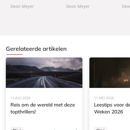
a
a
a
Deon Meyer
Deon Meyer
Deo
c
c
c
k
k
k
Gerelateerde artikelen
13 JULI 2026
11 MEI 2026
Reis om de wereld met deze
Leestips voor de
topthrillers!
Weken 2026