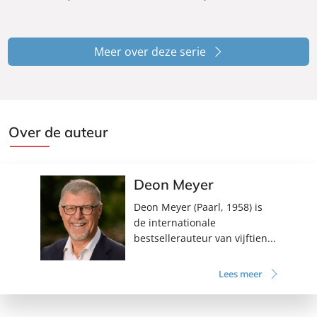
,
k
k
k
5
0
Meer over deze serie
Over de auteur
Deon Meyer
Deon Meyer (Paarl, 1958) is
de internationale
bestsellerauteur van vijftien...
Lees meer