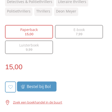
Detectives & Politiethrillers
Literaire thrillers
NUR:
305
Type:
Politiethrillers
Thrillers
Paperback
Deon Meyer
Auteur(s):
Deon Meyer
Vertaler:
Karina van Santen, Martine
Paperback
E-book
Vosmaer
15
,
00
7
,
99
Prijs:
15
,
00
Aantal pagina's:
352
Luisterboek
9
,
99
Uitgever:
A.W. Bruna Uitgevers
Verschijningsdatum:
26-09-2024
15
,
00
Paperback:
Bestel bij Bol
Zoek een boekhandel in de buurt