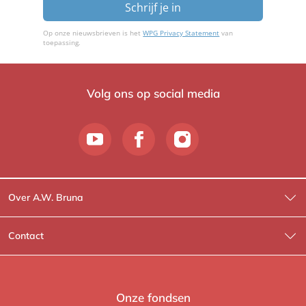
Schrijf je in
Op onze nieuwsbrieven is het
WPG Privacy Statement
van
toepassing.
Volg ons op social media
Over A.W. Bruna
Wat wij doen
Contact
Wie is Wie?
Contactinformatie
A.W. Bruna Fictie
Route-informatie
Onze fondsen