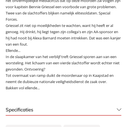
het onvermijdelijke mediacircus dat op deze moorden zal volgen zijn
voor kapitein Bennie Griessel een voorbode van grote problemen.
Twee van de slachtoffers blijken namelijk elitesoldaten. Special
Forces.
Griessel zit niet op moeilijkheden te wachten, want hij heeft er al
genoeg. Hij drinkt, hij liegt tegen zijn collega's en zijn AA-sponsor en
hij had nooit bij Alexa Barnard moeten intrekken. Dat was een kanjer
van een fout.
Ellende...
In de slaapkamer van het verblijf treft Griessel sporen aan van een
worsteling. Het lichaam van een vierde slachtoffer wordt echter niet
gevonden. Ontvoering?
Tot overmaat van ramp duikt de moordenaar op in Kaapstad en
neemt de dubieuze nationale veiligheidsdienst de zaak over.
Bakken vol ellende...
Specificaties
ISBN:
9789400518520