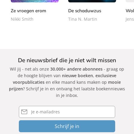
o
r
r
9
9
k
b
b
Ze vroegen erom
De schaduwzus
Wol
a
a
Nikki Smith
Tina N. Martin
Jens
c
c
k
k
De nieuwsbrief die je niet wilt missen
Wil jij - net als onze
30.000+ andere abonnees
- graag op
de hoogte blijven van
nieuwe boeken
,
exclusieve
voorpublicaties
en elke maand kans maken op
mooie
prijzen
? Schrijf je in en ontvang het laatste boekennieuws
in je inbox.
E-
mailadres
Schrijf je in