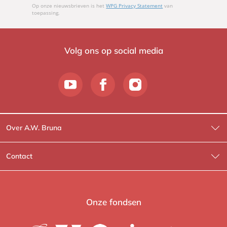
Op onze nieuwsbrieven is het
WPG Privacy Statement
van
toepassing.
Volg ons op social media
Over A.W. Bruna
Wat wij doen
Contact
Wie is Wie?
Contactinformatie
A.W. Bruna Fictie
Route-informatie
Onze fondsen
Lev. boeken
Voor de pers