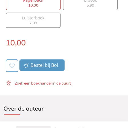
Paperback
E-book
10
,
00
5
,
99
Prijs:
10
,
00
Aantal pagina's:
128
Luisterboek
Uitgever:
A.W. Bruna Uitgevers
7
,
99
Verschijningsdatum:
18-06-2024
10
,
00
Paperback:
Bestel bij Bol
Zoek een boekhandel in de buurt
Over de auteur