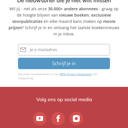
De nieuwsbrief die je niet wilt missen
Wil jij - net als onze
30.000+ andere abonnees
- graag op
de hoogte blijven van
nieuwe boeken
,
exclusieve
voorpublicaties
en elke maand kans maken op
mooie
prijzen
? Schrijf je in en ontvang het laatste boekennieuws
in je inbox.
E-
mailadres
Schrijf je in
Op onze nieuwsbrieven is het
WPG Privacy Statement
van
toepassing.
Volg ons op social media