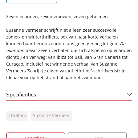
Zeven eilanden, zeven vrouwen, zeven geheimen.
Suzanne Vermeer schrijft niet alleen zeer succesvolle
zomer- en winterthrillers, ook van haar korte verhalen
kunnen haar tienduizenden fans geen genoeg krijgen.
De
eilanden
bevat zeven verhalen die zich afspelen op eilanden
dichtbij en ver weg: van Ibiza tot Bali, van Gran Canaria tot
Curaçao. Inclusief het winnende verhaal van Suzanne
Vermeers ‘Schrijf je eigen vakantiethriller’-schrijfwedstrijd.
Ideaal voor op het strand of aan het zwembad.
Specificaties
ISBN:
9789400517813
Thrillers
Suzanne Vermeer
NUR:
332
Type:
Paperback
Auteur(s):
Suzanne Vermeer