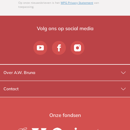
Op onze nieuwsbrieven is het
WPG Privacy Statement
van
toepassing.
Volg ons op social media
Over A.W. Bruna
Wat wij doen
Contact
Wie is Wie?
Contactinformatie
A.W. Bruna Fictie
Route-informatie
Onze fondsen
Lev. boeken
Voor de pers