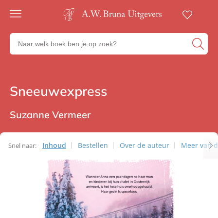
Gratis
verzending
Zoeken
Voor
naar
23:00
boeken,
besteld,
volgende
auteurs
werkdag
en
Sneeuwexpress
Thrillers
in huis
uitgevers
Veilig
betalen
Suzanne Vermeer
Gratis
retourneren
Inhoud
Bestellen
Over de auteur
Meer van d
Snel naar: