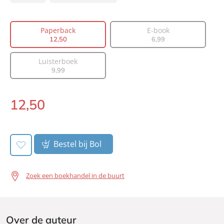
Type:
Paperback
Auteur(s):
Suzanne Vermeer
Paperback
E-book
12
,
50
6
,
99
Prijs:
12
,
50
Aantal pagina's:
304
Luisterboek
Uitgever:
A.W. Bruna Uitgevers
9
,
99
Verschijningsdatum:
24-09-2025
12
,
50
Paperback:
Bestel bij Bol
Zoek een boekhandel in de buurt
Over de auteur