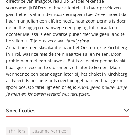
directrice van imagobureau Up-Grade! rekent ze
voornamelijk BN’ers tot haar clientèle. In haar privéleven
gaat het er wat minder rooskleurig aan toe. Ze vermoedt dat
haar man Julian een affaire heeft, haar zoon Dennis is door
de politie opgepakt vanwege een poging tot inbraak en
dochter Melissa is een dwarse puber met wie geen land te
bezeilen is. Tijd dus voor wat
family time
.
Anna boekt een skivakantie naar het Oostenrijkse Kirchberg
in Tirol, waar ze met de trein naartoe zullen reizen. Door
problemen met een nieuwe cliënt is ze echter genoodzaakt
haar gezin vooruit te sturen en zelf later te komen. Maar
wanneer ze een paar dagen later bij het chalet in Kirchberg
arriveert, is het hele huis overhoopgehaald en haar gezin
spoorloos. Op tafel ligt een briefje:
Anna, geen politie, als je
je man en kinderen levend wilt terugzien.
Specificaties
ISBN:
9789400519398
Thrillers
Suzanne Vermeer
NUR:
332