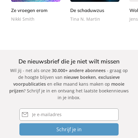
o
r
r
9
9
k
b
b
Ze vroegen erom
De schaduwzus
Wol
a
a
Nikki Smith
Tina N. Martin
Jens
c
c
k
k
De nieuwsbrief die je niet wilt missen
Wil jij - net als onze
30.000+ andere abonnees
- graag op
de hoogte blijven van
nieuwe boeken
,
exclusieve
voorpublicaties
en elke maand kans maken op
mooie
prijzen
? Schrijf je in en ontvang het laatste boekennieuws
in je inbox.
E-
mailadres
Schrijf je in