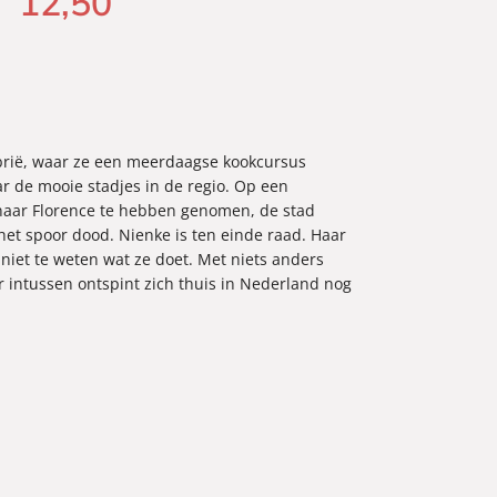
12
,
50
mbrië, waar ze een meerdaagse kookcursus
r de mooie stadjes in de regio. Op een
i naar Florence te hebben genomen, de stad
het spoor dood. Nienke is ten einde raad. Haar
 niet te weten wat ze doet. Met niets anders
r intussen ontspint zich thuis in Nederland nog