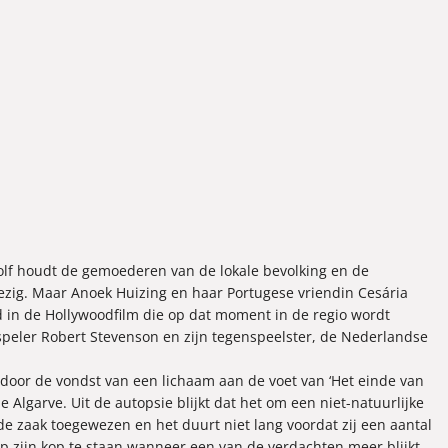
golf houdt de gemoederen van de lokale bevolking en de
bezig. Maar Anoek Huizing en haar Portugese vriendin Cesária
d in de Hollywoodfilm die op dat moment in de regio wordt
eler Robert Stevenson en zijn tegenspeelster, de Nederlandse
door de vondst van een lichaam aan de voet van ‘Het einde van
de Algarve. Uit de autopsie blijkt dat het om een niet-natuurlijke
de zaak toegewezen en het duurt niet lang voordat zij een aantal
p zijn kop te staan wanneer een van de verdachten meer blijkt