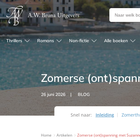
Zoeken
naar
boeken,
auteurs
Thrillers
Romans
Non-fictie
Alle boeken
en
uitgevers
Zomerse (ont)span
26 juni 2026
BLOG
Snel naar:
Inleiding
Zomerthr
Home
Artikelen
Zomerse (ont)spanning met Suzan