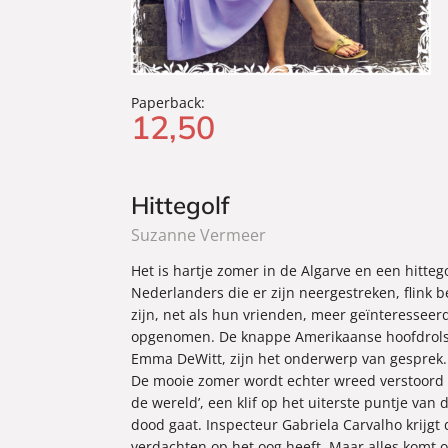
Paperback:
12
,
50
Hittegolf
Suzanne Vermeer
Het is hartje zomer in de Algarve en een hitte
Nederlanders die er zijn neergestreken, flink 
zijn, net als hun vrienden, meer geïnteresseer
opgenomen. De knappe Amerikaanse hoofdrolsp
Emma DeWitt, zijn het onderwerp van gesprek.
De mooie zomer wordt echter wreed verstoord 
de wereld’, een klif op het uiterste puntje van 
dood gaat. Inspecteur Gabriela Carvalho krijgt 
verdachten op het oog heeft. Maar alles komt o