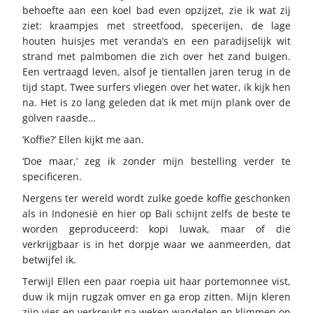
behoefte aan een koel bad even opzijzet, zie ik wat zij
ziet: kraampjes met streetfood, specerijen, de lage
houten huisjes met veranda’s en een paradijselijk wit
strand met palmbomen die zich over het zand buigen.
Een vertraagd leven, alsof je tientallen jaren terug in de
tijd stapt. Twee surfers vliegen over het water, ik kijk hen
na. Het is zo lang geleden dat ik met mijn plank over de
golven raasde…
‘Koffie?’ Ellen kijkt me aan.
‘Doe maar,’ zeg ik zonder mijn bestelling verder te
specificeren.
Nergens ter wereld wordt zulke goede koffie geschonken
als in Indonesië en hier op Bali schijnt zelfs de beste te
worden geproduceerd: kopi luwak, maar of die
verkrijgbaar is in het dorpje waar we aanmeerden, dat
betwijfel ik.
Terwijl Ellen een paar roepia uit haar portemonnee vist,
duw ik mijn rugzak omver en ga erop zitten. Mijn kleren
zijn vies en verkreukt na weken wandelen en klimmen op