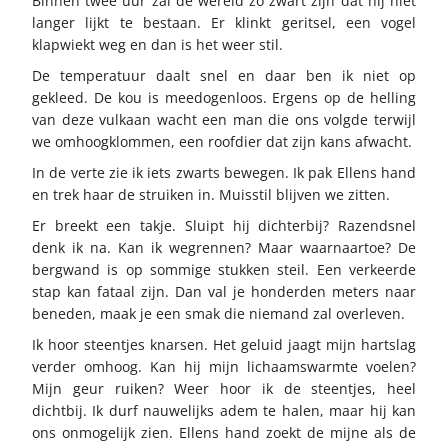
Binnen twee uur zal de wereld zo zwart zijn dat hij niet
langer lijkt te bestaan. Er klinkt geritsel, een vogel
klapwiekt weg en dan is het weer stil.
De temperatuur daalt snel en daar ben ik niet op
gekleed. De kou is meedogenloos. Ergens op de helling
van deze vulkaan wacht een man die ons volgde terwijl
we omhoogklommen, een roofdier dat zijn kans afwacht.
In de verte zie ik iets zwarts bewegen. Ik pak Ellens hand
en trek haar de struiken in. Muisstil blijven we zitten.
Er breekt een takje. Sluipt hij dichterbij? Razendsnel
denk ik na. Kan ik wegrennen? Maar waarnaartoe? De
bergwand is op sommige stukken steil. Een verkeerde
stap kan fataal zijn. Dan val je honderden meters naar
beneden, maak je een smak die niemand zal overleven.
Ik hoor steentjes knarsen. Het geluid jaagt mijn hartslag
verder omhoog. Kan hij mijn lichaamswarmte voelen?
Mijn geur ruiken? Weer hoor ik de steentjes, heel
dichtbij. Ik durf nauwelijks adem te halen, maar hij kan
ons onmogelijk zien. Ellens hand zoekt de mijne als de