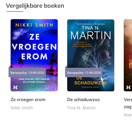
Vergelijkbare boeken
E
P
E
9
2
-
a
9
Verwacht:
Verwacht:
13-08-2026
11-08-2026
-
,
4
b
p
,
b
9
,
o
e
9
o
9
9
o
r
9
o
9
k
b
Ze vroegen erom
De schaduwzus
Ver
k
a
zag
Nikki Smith
Tina N. Martin
c
Noel
k