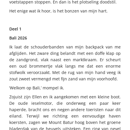
voetstappen stoppen. En dan is het plotseling doodstil.
Het enige wat ik hoor, is het bonzen van mijn hart.
Deel 1
Bali 2026
Ik laat de schouderbanden van mijn backpack van me
afglijden. Het zware ding belandt met een doffe klap op
de zandgrond, vlak naast een marktkraam. Er scheurt
een oud brommertje vlak langs me dat een enorme
stofwolk veroorzaakt. Met de rug van mijn hand veeg ik
zout zweet vermengd met fijn zand van mijn voorhoofd.
‘Welkom op Bali,’ mompel ik.
Zojuist zijn Ellen en ik aangekomen met een kleine boot.
De oude ieselmotor, die onderweg een paar keer
haperde, bracht ons en negen andere toeristen naar dit
eiland. Terwijl we richting een eenvoudige haven
koersten, zagen we Mount Batur hoog boven het groene
bladerdak van de heuvels uitsteken. Een ring van nevel