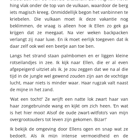
hing vlak onder de top van de vulkaan, waardoor de berg
iets magisch kreeg. Onmiddellijk begon het vanbinnen te
kriebelen. Die vulkaan moet ik deze vakantie nog
beklimmen, de vraag is alleen hoe ik Ellen zo gek ga
krijgen dat ze meegaat. Na vier weken backpacken
verlangt zij naar luxe. En ik moet eerlijk toegeven dat ik
daar zelf ook wel een beetje aan toe ben.
Langs het strand staan palmbomen en er liggen kleine
rotseilandjes in zee. Ik kijk naar Ellen, die er al even
afgepeigerd uitziet als ik. Je zou zeggen dat we na al die
tijd in de jungle wel gewend zouden zijn aan de vochtige
lucht, maar niets is minder waar. Haar rugzak valt naast
de mijne in het zand.
‘Wat een tocht!’ Ze wrijft een natte lok zwart haar van
haar zongebruinde wang en kijkt om zich heen. ‘En wat
is het hier mooi! Alsof de oude zwart-witfoto’s van mijn
overgrootouders tot leven zijn gekomen. Bizar!’
Ik bekijk de omgeving door Ellens ogen en snap wat ze
bedoelt. Als ik mijn intense vermoeidheid en de