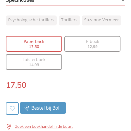
ISBN:
9789400519664
Psychologische thrillers
Thrillers
Suzanne Vermeer
NUR:
332
Type:
Paperback
Auteur(s):
Suzanne Vermeer
Paperback
E-book
17
,
50
12
,
99
Prijs:
17
,
50
Aantal pagina's:
320
Luisterboek
Uitgever:
A.W. Bruna Uitgevers
14
,
99
Verschijningsdatum:
14-04-2026
17
,
50
Paperback:
Bestel bij Bol
Zoek een boekhandel in de buurt