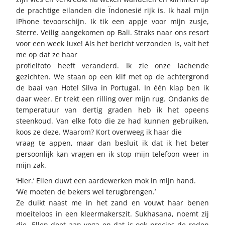
de prachtige eilanden die Ïndonesië rijk is. Ik haal mijn
iPhone tevoorschijn. Ik tik een appje voor mijn zusje,
Sterre. Veilig aangekomen op Bali. Straks naar ons resort
voor een week luxe! Als het bericht verzonden is, valt het
me op dat ze haar
profielfoto heeft veranderd. Ik zie onze lachende
gezichten. We staan op een klif met op de achtergrond
de baai van Hotel Silva in Portugal. In één klap ben ik
daar weer. Er trekt een rilling over mijn rug. Ondanks de
temperatuur van dertig graden heb ik het opeens
steenkoud. Van elke foto die ze had kunnen gebruiken,
koos ze deze. Waarom? Kort overweeg ik haar die
vraag te appen, maar dan besluit ik dat ik het beter
persoonlijk kan vragen en ik stop mijn telefoon weer in
mijn zak.
‘Hier.’ Ellen duwt een aardewerken mok in mijn hand.
‘We moeten de bekers wel terugbrengen.’
Ze duikt naast me in het zand en vouwt haar benen
moeiteloos in een kleermakerszit. Sukhasana, noemt zij
die. Ellen doet aan yoga en dat is ook precies de reden