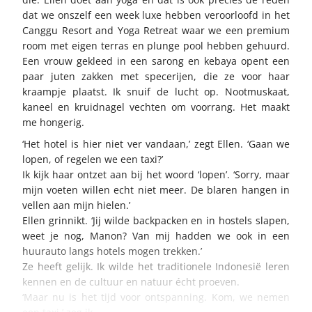
dat we onszelf een week luxe hebben veroorloofd in het
Canggu Resort and Yoga Retreat waar we een premium
room met eigen terras en plunge pool hebben gehuurd.
Een vrouw gekleed in een sarong en kebaya opent een
paar juten zakken met specerijen, die ze voor haar
kraampje plaatst. Ik snuif de lucht op. Nootmuskaat,
kaneel en kruidnagel vechten om voorrang. Het maakt
me hongerig.
‘Het hotel is hier niet ver vandaan,’ zegt Ellen. ‘Gaan we
lopen, of regelen we een taxi?’
Ik kijk haar ontzet aan bij het woord ‘lopen’. ‘Sorry, maar
mijn voeten willen echt niet meer. De blaren hangen in
vellen aan mijn hielen.’
Ellen grinnikt. ‘Jij wilde backpacken en in hostels slapen,
weet je nog, Manon? Van mij hadden we ook in een
huurauto langs hotels mogen trekken.’
Ze heeft gelijk. Ik wilde het traditionele Indonesië leren
kennen en de cultuur en natuur écht proeven.
‘Maar nu is het tijd voor ontspanning. Kom, we nemen