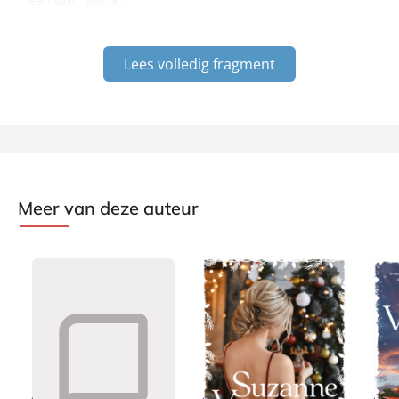
een taxi,’ zeg ik.
Lees volledig fragment
Meer van deze auteur
P
P
P