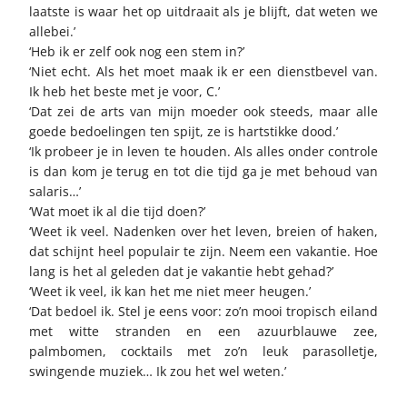
laatste is waar het op uitdraait als je blijft, dat weten we
allebei.’
‘Heb ik er zelf ook nog een stem in?’
‘Niet echt. Als het moet maak ik er een dienstbevel van.
Ik heb het beste met je voor, C.’
‘Dat zei de arts van mijn moeder ook steeds, maar alle
goede bedoelingen ten spijt, ze is hartstikke dood.’
‘Ik probeer je in leven te houden. Als alles onder controle
is dan kom je terug en tot die tijd ga je met behoud van
salaris…’
‘Wat moet ik al die tijd doen?’
‘Weet ik veel. Nadenken over het leven, breien of haken,
dat schijnt heel populair te zijn. Neem een vakantie. Hoe
lang is het al geleden dat je vakantie hebt gehad?’
‘Weet ik veel, ik kan het me niet meer heugen.’
‘Dat bedoel ik. Stel je eens voor: zo’n mooi tropisch eiland
met witte stranden en een azuurblauwe zee,
palmbomen, cocktails met zo’n leuk parasolletje,
swingende muziek… Ik zou het wel weten.’