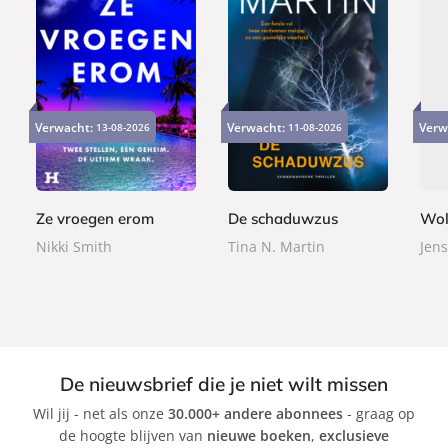
E
P
P
9
2
2
-
a
a
Verwacht:
Verwacht:
Verw
13-08-2026
11-08-2026
,
4
2
b
p
p
9
,
,
o
e
e
9
9
9
o
r
r
9
9
k
b
b
Ze vroegen erom
De schaduwzus
Wol
a
a
Nikki Smith
Tina N. Martin
Jens
c
c
k
k
De nieuwsbrief die je niet wilt missen
Wil jij - net als onze
30.000+ andere abonnees
- graag op
de hoogte blijven van
nieuwe boeken
,
exclusieve