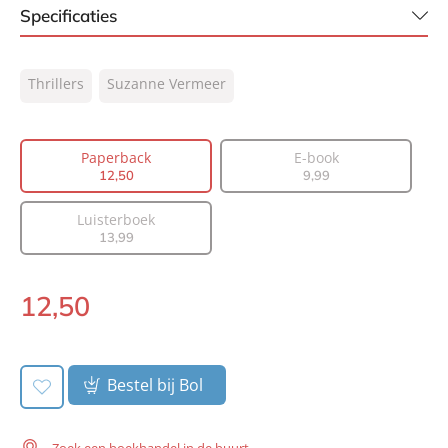
Specificaties
ISBN:
9789400518117
Thrillers
Suzanne Vermeer
NUR:
332
Type:
Paperback
Auteur(s):
Suzanne Vermeer
Paperback
E-book
12
,
50
9
,
99
Prijs:
12
,
50
Aantal pagina's:
320
Luisterboek
Uitgever:
A.W. Bruna Uitgevers
13
,
99
Verschijningsdatum:
05-02-2025
12
,
50
Paperback:
Bestel bij Bol
Zoek een boekhandel in de buurt