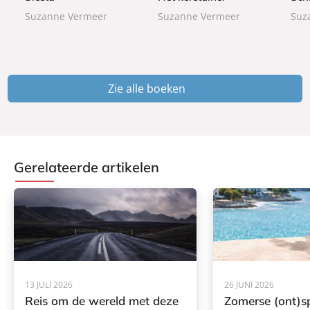
a
a
a
Suzanne Vermeer
Suzanne Vermeer
Suz
c
c
c
k
k
k
Zie alle boeken
Gerelateerde artikelen
13 JULI 2026
26 JUNI 2026
Reis om de wereld met deze
Zomerse (ont)s