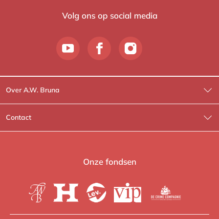
Volg ons op social media
Over A.W. Bruna
Wat wij doen
Contact
Wie is Wie?
Contactinformatie
A.W. Bruna Fictie
Route-informatie
Onze fondsen
Lev. boeken
Voor de pers
Heartbeat
Voor de boekhandels