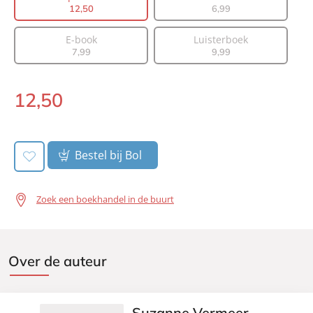
12
,
50
6
,
99
Prijs:
12
,
50
Aantal pagina's:
240
E-book
Luisterboek
Uitgever:
A.W. Bruna Uitgevers
7
,
99
9
,
99
Verschijningsdatum:
15-10-2024
12
,
50
Paperback:
Bestel bij Bol
Zoek een boekhandel in de buurt
Over de auteur
Suzanne Vermeer