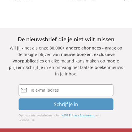
c
c
k
k
De nieuwsbrief die je niet wilt missen
Wil jij - net als onze
30.000+ andere abonnees
- graag op
de hoogte blijven van
nieuwe boeken
,
exclusieve
voorpublicaties
en elke maand kans maken op
mooie
prijzen
? Schrijf je in en ontvang het laatste boekennieuws
in je inbox.
E-
mailadres
Schrijf je in
Op onze nieuwsbrieven is het
WPG Privacy Statement
van
toepassing.