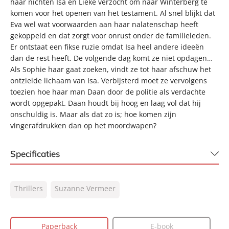
haar nichten Isa en Lieke verzocht om naar Winterberg te
komen voor het openen van het testament. Al snel blijkt dat
Eva wel wat voorwaarden aan haar nalatenschap heeft
gekoppeld en dat zorgt voor onrust onder de familieleden.
Er ontstaat een fikse ruzie omdat Isa heel andere ideeën
dan de rest heeft. De volgende dag komt ze niet opdagen…
Als Sophie haar gaat zoeken, vindt ze tot haar afschuw het
ontzielde lichaam van Isa. Verbijsterd moet ze vervolgens
toezien hoe haar man Daan door de politie als verdachte
wordt opgepakt. Daan houdt bij hoog en laag vol dat hij
onschuldig is. Maar als dat zo is; hoe komen zijn
vingerafdrukken dan op het moordwapen?
Specificaties
ISBN:
9789400517905
Thrillers
Suzanne Vermeer
NUR:
332
Type:
Paperback
Auteur(s):
Suzanne Vermeer
Paperback
E-book