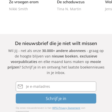
Ze vroegen erom
De schaduwzus
Wol
a
a
Nikki Smith
Tina N. Martin
Jens
c
c
k
k
De nieuwsbrief die je niet wilt missen
Wil jij - net als onze
30.000+ andere abonnees
- graag op
de hoogte blijven van
nieuwe boeken
,
exclusieve
voorpublicaties
en elke maand kans maken op
mooie
prijzen
? Schrijf je in en ontvang het laatste boekennieuws
in je inbox.
E-
mailadres
Schrijf je in
Op onze nieuwsbrieven is het
WPG Privacy Statement
van
toepassing.