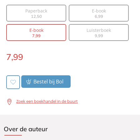
Auteur(s):
Suzanne Vermeer
Paperback
E-book
12
,
50
6
,
99
Prijs:
7
,
99
Aantal pagina's:
298
E-book
Luisterboek
Uitgever:
A.W. Bruna Uitgevers
7
,
99
9
,
99
Verschijningsdatum:
22-12-2013
7
,
99
E-
book:
Bestel bij Bol
Zoek een boekhandel in de buurt
Over de auteur