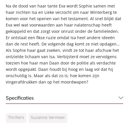
Na de dood van haar tante Eva wordt Sophie samen met
haar nichten Isa en Lieke verzocht om naar Winterberg te
komen voor het openen van het testament. Al snel blijkt dat
Eva wel wat voorwaarden aan haar nalatenschap heeft
gekoppeld en dat zorgt voor onrust onder de familieleden.
Er ontstaat een fikse ruzie omdat Isa heel andere ideeën
dan de rest heeft. De volgende dag komt ze niet opdagen…
Als Sophie haar gaat zoeken, vindt ze tot haar afschuw het
ontzielde lichaam van Isa. Verbijsterd moet ze vervolgens
toezien hoe haar man Daan door de politie als verdachte
wordt opgepakt. Daan houdt bij hoog en laag vol dat hij
onschuldig is. Maar als dat zo is; hoe komen zijn
vingerafdrukken dan op het moordwapen?
Specificaties
ISBN:
9789044972429
Thrillers
Suzanne Vermeer
NUR:
332
Type:
E-book