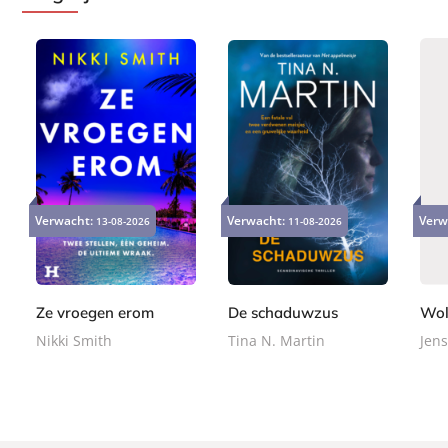
E
P
P
9
2
2
-
a
a
Verwacht:
Verwacht:
Verw
13-08-2026
11-08-2026
,
4
2
b
p
p
9
,
,
o
e
e
9
9
9
o
r
r
9
9
k
b
b
Ze vroegen erom
De schaduwzus
Wol
a
a
Nikki Smith
Tina N. Martin
Jens
c
c
k
k