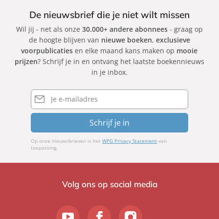
De nieuwsbrief die je niet wilt missen
Wil jij - net als onze
30.000+ andere abonnees
- graag op
de hoogte blijven van
nieuwe boeken
,
exclusieve
voorpublicaties
en elke maand kans maken op
mooie
prijzen
? Schrijf je in en ontvang het laatste boekennieuws
in je inbox.
E-
mailadres
Schrijf je in
Op onze nieuwsbrieven is het
WPG Privacy Statement
van
toepassing.
Volg ons op social media