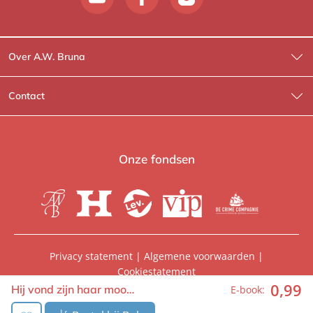
Over A.W. Bruna
Wat wij doen
Contact
Wie is Wie?
Contactinformatie
A.W. Bruna Fictie
Route-informatie
Onze fondsen
Lev. boeken
Voor de pers
Heartbeat
Voor de boekhandels
De Crime Compagnie
Special sales
Privacy statement
|
Algemene voorwaarden
|
Cookiestatement
Aanbiedingsbrochures
Manuscripten
0
,
99
© 2026, A.W. Bruna Uitgevers | Onderdeel van
WPG
Hij vond zijn haar moo…
E-book:
Uitgevers
Vacatures
Foreign rights