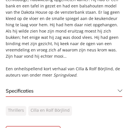
bank en een tafel in gezet en had een balsahouten model
van the Dakota House op de vensterbank staan. Er lag geen
kleed op de vloer en de smalle spiegel aan de keukendeur
hing te laag voor hem. Hij had hem daar niet opgehangen.
Als hij wilde zien hoe zijn mond eruitzag moest hij zich
bukken; het enige wat hij zag was dood vlees. Hij had geen
binding met zijn gezicht, hij keek naar de ogen van een
vreemdeling en vroeg zich af waarom zijn neus krom was.
Zijn haar vond hij echter mooi…
Een onheilspellend kort verhaal van Cilla & Rolf Börjlind, de
auteurs van onder meer
Springvloed
.
Specificaties
ISBN:
9789044973853
Thrillers
Cilla en Rolf Börjlind
NUR:
332
Type:
E-book