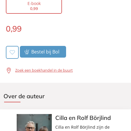
Auteur(s):
Cilla en Rolf Börjlind
E-book
0
,
99
Prijs:
0
,
99
Aantal pagina's:
16
0
,
99
Uitgever:
A.W. Bruna Uitgevers
E-
Verschijningsdatum:
book:
17-02-2015
Bestel bij Bol
Zoek een boekhandel in de buurt
Over de auteur
Cilla en Rolf Börjlind
Cilla en Rolf Börjlind zijn de