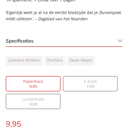
‘Eigenlijk weet je al na de eerste bladzijde dat je
Duivelspiek
móét uitlezen.’ –
Dagblad van het Noorden
Specificaties
ISBN:
9789400506329
Literaire thrillers
Thrillers
Deon Meyer
NUR:
305
Type:
Paperback
Auteur(s):
Deon Meyer
Paperback
E-book
9
,
95
7
,
99
Vertaler:
Karina van Santen, Martine
Vosmaer
Luisterboek
Prijs:
9
,
95
9
,
99
Aantal pagina's:
536
Uitgever:
A.W. Bruna Uitgevers
9
,
95
Paperback:
Verschijningsdatum:
06-10-2015