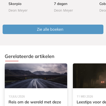
b
b
b
Skorpio
7 dagen
Cob
a
a
a
Deon Meyer
Deon Meyer
Deo
c
c
c
k
k
k
Zie alle boeken
Gerelateerde artikelen
13 JULI 2026
11 MEI 2026
Reis om de wereld met deze
Leestips voor de