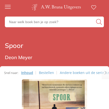
Gratis
verzending
Zoeken
Voor
naar
23:00
boeken,
besteld,
volgende
auteurs
werkdag
en
Spoor
Thrillers
in huis
uitgevers
Veilig
betalen
Deon Meyer
Gratis
retourneren
Inhoud
Bestellen
Andere boeken uit de serie '
Snel naar: