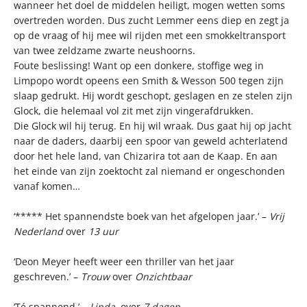
wanneer het doel de middelen heiligt, mogen wetten soms
overtreden worden. Dus zucht Lemmer eens diep en zegt ja
op de vraag of hij mee wil rijden met een smokkeltransport
van twee zeldzame zwarte neushoorns.
Foute beslissing! Want op een donkere, stoffige weg in
Limpopo wordt opeens een Smith & Wesson 500 tegen zijn
slaap gedrukt. Hij wordt geschopt, geslagen en ze stelen zijn
Glock, die helemaal vol zit met zijn vingerafdrukken.
Die Glock wil hij terug. En hij wil wraak. Dus gaat hij op jacht
naar de daders, daarbij een spoor van geweld achterlatend
door het hele land, van Chizarira tot aan de Kaap. En aan
het einde van zijn zoektocht zal niemand er ongeschonden
vanaf komen…
‘***** Het spannendste boek van het afgelopen jaar.’ –
Vrij
Nederland
over
13 uur
‘Deon Meyer heeft weer een thriller van het jaar
geschreven.’ –
Trouw
over
Onzichtbaar
‘Té spannend.’ –
Linda.
over
7 dagen