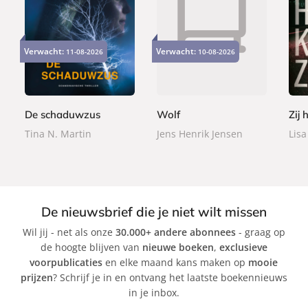
P
P
P
2
2
2
a
a
a
Verwacht:
Verwacht:
11-08-2026
10-08-2026
4
2
2
p
p
p
,
,
,
e
e
e
9
9
9
r
r
r
9
9
9
b
b
b
De schaduwzus
Wolf
Zij 
a
a
a
Tina N. Martin
Jens Henrik Jensen
Lisa
c
c
c
k
k
k
De nieuwsbrief die je niet wilt missen
Wil jij - net als onze
30.000+ andere abonnees
- graag op
de hoogte blijven van
nieuwe boeken
,
exclusieve
voorpublicaties
en elke maand kans maken op
mooie
prijzen
? Schrijf je in en ontvang het laatste boekennieuws
in je inbox.