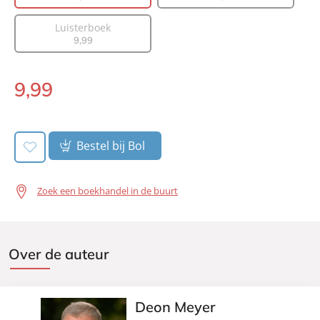
Prijs:
9
,
99
Luisterboek
Aantal pagina's:
336
9
,
99
Uitgever:
A.W. Bruna Uitgevers
Verschijningsdatum:
07-04-2017
9
,
99
Paperback:
Bestel bij Bol
Zoek een boekhandel in de buurt
Over de auteur
Deon Meyer