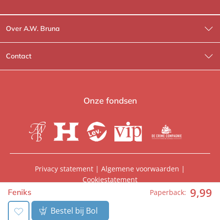
Over A.W. Bruna
Wat wij doen
Contact
Wie is Wie?
Contactinformatie
A.W. Bruna Fictie
Route-informatie
Onze fondsen
Lev. boeken
Voor de pers
Heartbeat
Voor de boekhandels
De Crime Compagnie
Special sales
Privacy statement
|
Algemene voorwaarden
|
Cookiestatement
Aanbiedingsbrochures
Manuscripten
9
,
99
© 2026, A.W. Bruna Uitgevers | Onderdeel van
WPG
Feniks
Paperback:
Uitgevers
Vacatures
Foreign rights
Bestel bij Bol