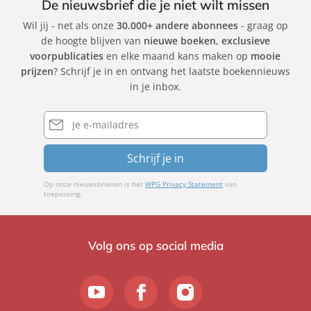
De nieuwsbrief die je niet wilt missen
Wil jij - net als onze
30.000+ andere abonnees
- graag op
de hoogte blijven van
nieuwe boeken
,
exclusieve
voorpublicaties
en elke maand kans maken op
mooie
prijzen
? Schrijf je in en ontvang het laatste boekennieuws
in je inbox.
E-
mailadres
Schrijf je in
Op onze nieuwsbrieven is het
WPG Privacy Statement
van
toepassing.
Volg ons op social media