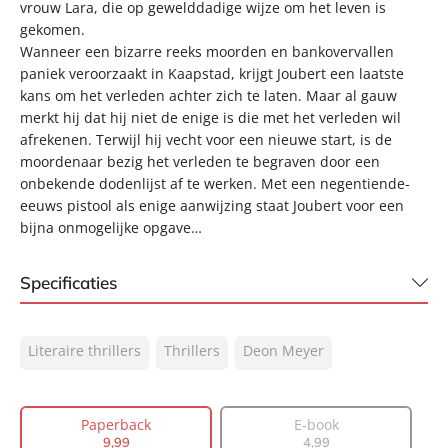
vrouw Lara, die op gewelddadige wijze om het leven is
gekomen.
Wanneer een bizarre reeks moorden en bankovervallen
paniek veroorzaakt in Kaapstad, krijgt Joubert een laatste
kans om het verleden achter zich te laten. Maar al gauw
merkt hij dat hij niet de enige is die met het verleden wil
afrekenen. Terwijl hij vecht voor een nieuwe start, is de
moordenaar bezig het verleden te begraven door een
onbekende dodenlijst af te werken. Met een negentiende-
eeuws pistool als enige aanwijzing staat Joubert voor een
bijna onmogelijke opgave…
Specificaties
ISBN:
9789400508293
Literaire thrillers
Thrillers
Deon Meyer
NUR:
305
Type:
Paperback
Auteur(s):
Deon Meyer
Paperback
E-book
9
,
99
4
,
99
Vertaler:
Jacqueline Caenberghs