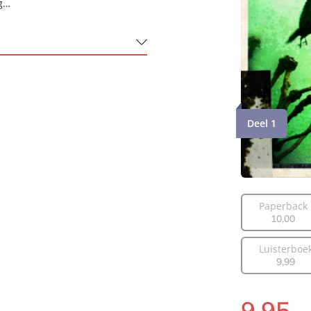
ig…
Deel 1
na van Santen
Paperback
10
,
00
Luisterboe
9
,
99
9
,
95
Paperback: