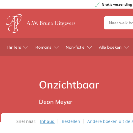
Gratis verzending
Zoeken
naar
boeken,
auteurs
Thrillers
Romans
Non-fictie
Alle boeken
en
uitgevers
Onzichtbaar
Deon Meyer
Snel naar:
Inhoud
Bestellen
Andere boeken uit de 