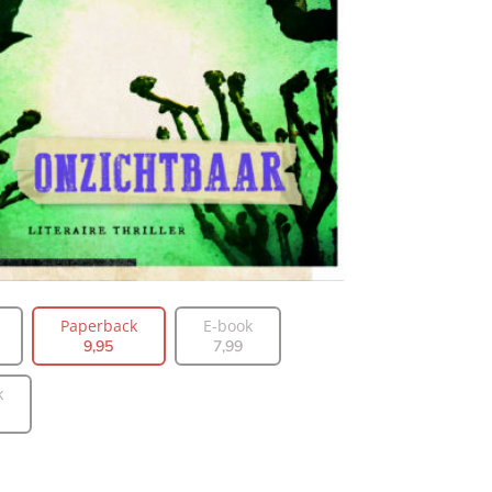
Paperback
E-book
9
,
95
7
,
99
k