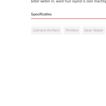
beter weten in, want hun vijand is zeer macht
Specificaties
ISBN:
9789400506176
Literaire thrillers
Thrillers
Deon Meyer
NUR:
305
Type:
Paperback
Auteur(s):
Deon Meyer
Vertaler:
Martine Vosmaer, Kari
Prijs:
9
,
95
Aantal pagina's:
360
Uitgever:
A.W. Bruna Uitgevers
Verschijningsdatum:
02-06-2015