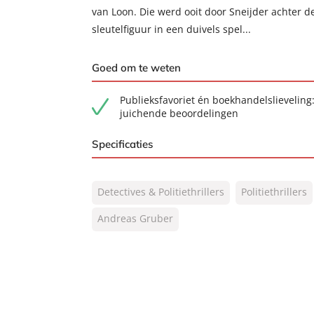
van Loon. Die werd ooit door Sneijder achter de
sleutelfiguur in een duivels spel...
Goed om te weten
Publieksfavoriet én boekhandelslieveling:
juichende beoordelingen
Specificaties
ISBN:
9789400515765
Detectives & Politiethrillers
Politiethrillers
NUR:
332
Type:
Andreas Gruber
Paperback
Auteur(s):
Andreas Gruber
Vertaler:
Hilke Makkink
Prijs:
24
,
99
Aantal pagina's:
528