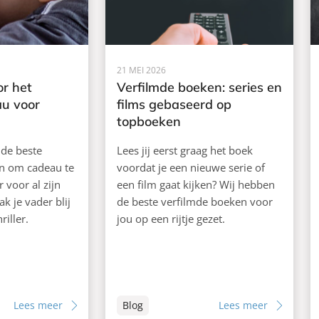
21 MEI 2026
or het
Verfilmde boeken: series en
au voor
films gebaseerd op
topboeken
 de beste
Lees jij eerst graag het boek
n om cadeau te
voordat je een nieuwe serie of
 voor al zijn
een film gaat kijken? Wij hebben
k je vader blij
de beste verfilmde boeken voor
iller.
jou op een rijtje gezet.
Lees meer
Blog
Lees meer