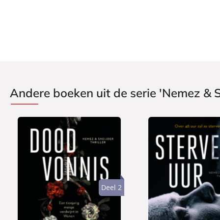
Uitgever:
A.W. Bruna Uitgevers
Verschijningsdatum:
15-04-2025
Andere boeken uit de serie 'Nemez & S
Deel 2
P
P
2
1