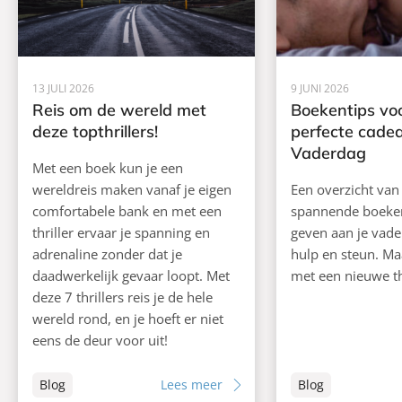
13 JULI 2026
9 JUNI 2026
Reis om de wereld met
Boekentips vo
deze topthrillers!
perfecte cade
Vaderdag
Met een boek kun je een
wereldreis maken vanaf je eigen
Een overzicht van
comfortabele bank en met een
spannende boeke
thriller ervaar je spanning en
geven aan je vader
adrenaline zonder dat je
hulp en steun. Maa
daadwerkelijk gevaar loopt. Met
met een nieuwe thr
deze 7 thrillers reis je de hele
wereld rond, en je hoeft er niet
eens de deur voor uit!
Blog
Lees meer
Blog