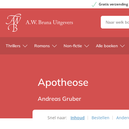
Gratis verzending
Zoeken
naar
boeken,
auteurs
Thrillers
Romans
Non-fictie
Alle boeken
en
uitgevers
Apotheose
Andreas Gruber
Snel naar:
Inhoud
Bestellen
Andere