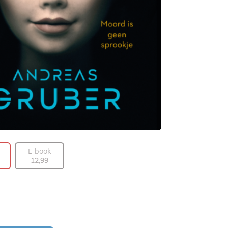
E-book
12
,
99