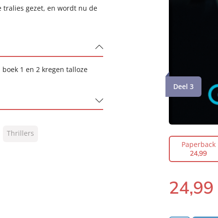
 tralies gezet, en wordt nu de
 boek 1 en 2 kregen talloze
Deel 3
Thrillers
Paperback
24
,
99
24
,
99
Paperback: