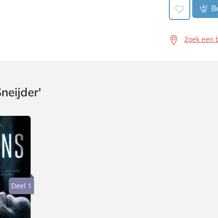
Be
Zoek een 
neijder'
Deel 1