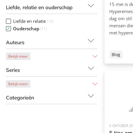
15 mei is d
Liefde, relatie en ouderschap
Hyperemesi
dag om stil 
Liefde en relatie
(13)
mensen die
Ouderschap
(11)
met hypere
Auteurs
Blog
Bekijk meer
Series
Bekijk meer
Categorieën
5 OKTOBER 2
5 tips om