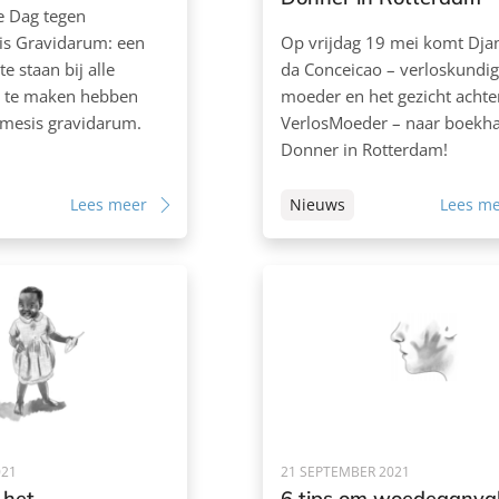
e Dag tegen
s Gravidarum: een
Op vrijdag 19 mei komt Djan
te staan bij alle
da Conceicao – verloskundig
 te maken hebben
moeder en het gezicht achte
mesis gravidarum.
VerlosMoeder – naar boekh
Donner in Rotterdam!
Lees meer
Nieuws
Lees m
021
21 SEPTEMBER 2021
 het
6 tips om woedeaanval