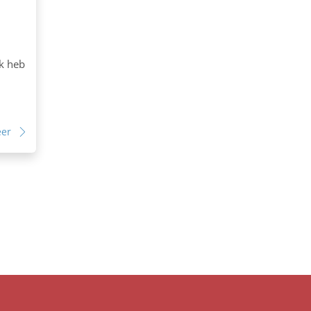
ak heb
eer