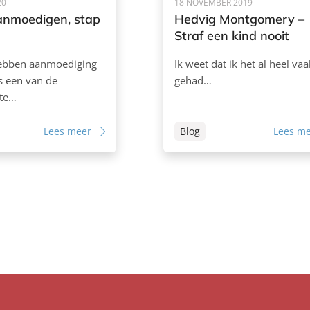
20
18 NOVEMBER 2019
aanmoedigen, stap
Hedvig Montgomery –
Straf een kind nooit
ebben aanmoediging
Ik weet dat ik het al heel va
is een van de
gehad…
te…
Lees meer
Blog
Lees m