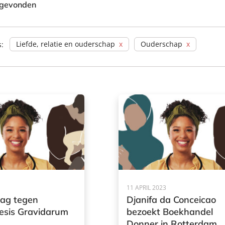
 gevonden
Liefde, relatie en ouderschap
Ouderschap
s:
11 APRIL 2023
Dag tegen
Djanifa da Conceicao
sis Gravidarum
bezoekt Boekhandel
Donner in Rotterdam