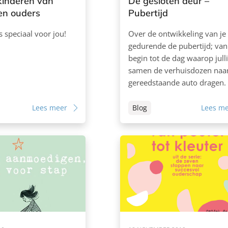
kinderen van
De gesloten deur –
en ouders
Pubertijd
s speciaal voor jou!
Over de ontwikkeling van je
gedurende de pubertijd; van
begin tot de dag waarop jull
samen de verhuisdozen naa
gereedstaande auto dragen.
Lees meer
Blog
Lees m