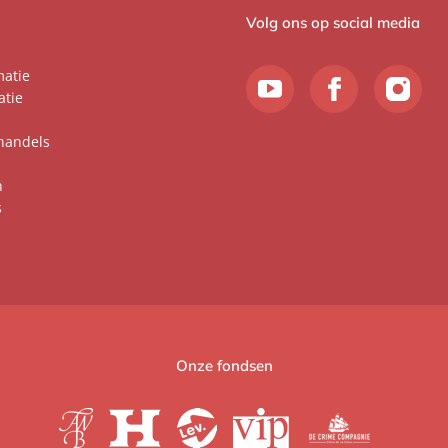
Volg ons op social media
matie
atie
handels
n
s
Onze fondsen