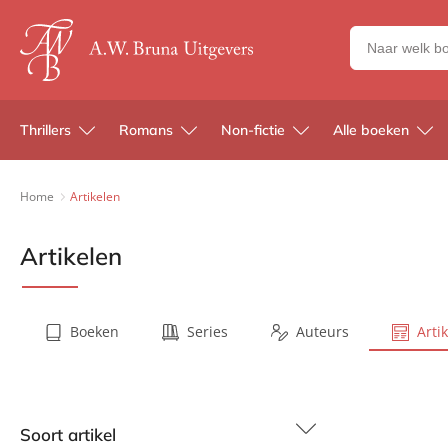
Zoeken
naar
boeken,
auteurs
Thrillers
Romans
Non-fictie
Alle boeken
en
uitgevers
Home
Artikelen
Artikelen
Boeken
Series
Auteurs
Arti
Soort artikel