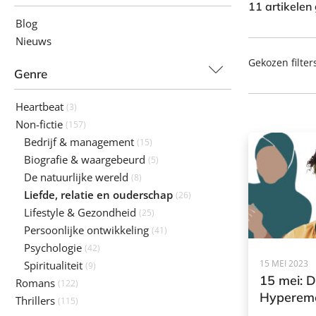
11 artikelen
Blog
Nieuws
Gekozen filter
Genre
Heartbeat
(3)
Non-fictie
(157)
Bedrijf & management
(15)
Biografie & waargebeurd
(5)
De natuurlijke wereld
(8)
Liefde, relatie en ouderschap
(26)
Lifestyle & Gezondheid
(25)
Persoonlijke ontwikkeling
(41)
Psychologie
(42)
15 MEI 2023
Spiritualiteit
(9)
15 mei: 
Romans
(122)
Hypereme
Thrillers
(115)