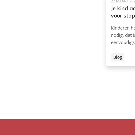
22 MAART 20
Je kind 
voor stap
Kinderen h
nodig, dat 
eenvoudigs
Blog