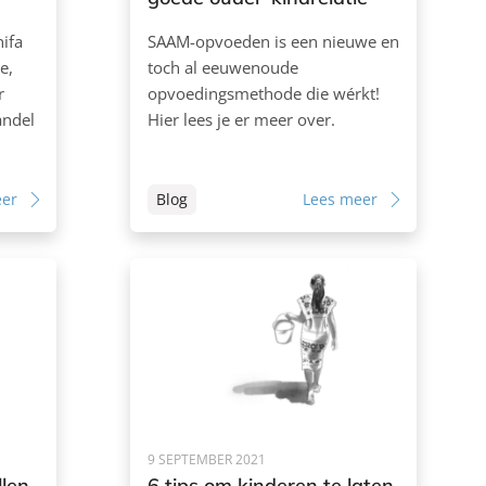
ifa
SAAM-opvoeden is een nieuwe en
e,
toch al eeuwenoude
r
opvoedingsmethode die wérkt!
andel
Hier lees je er meer over.
eer
Blog
Lees meer
9 SEPTEMBER 2021
len
6 tips om kinderen te laten