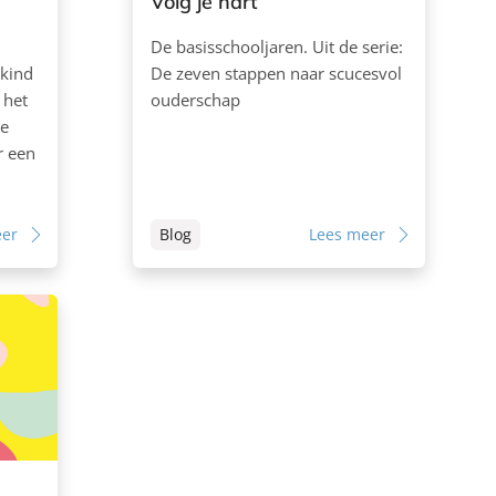
Volg je hart
De basisschooljaren. Uit de serie:
 kind
De zeven stappen naar scucesvol
 het
ouderschap
ie
r een
eer
Blog
Lees meer