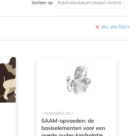
Sorteer op:
Publicatiedatum (meest recent)
Publicatiedatum (meest
recent)
Wis alle filters
Publicatiedatum (minst
recent)
1 NOVEMBER 2021
SAAM-opvoeden: de
basiselementen voor een
goede ouder-kindrelatie