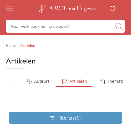
Gratis
verzending
Zoeken
Voor
naar
23:00
boeken,
besteld,
volgende
auteurs
Home
Artikelen
werkdag
en
in huis
uitgevers
Artikelen
Veilig
betalen
Gratis
retourneren
Series
Auteurs
Artikelen
Thema’s
Filteren (6)