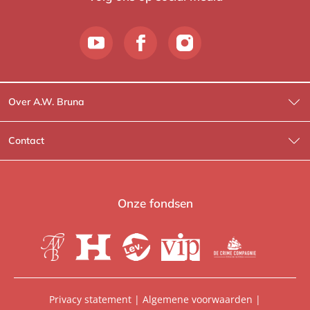
Over A.W. Bruna
Wat wij doen
Contact
Wie is Wie?
Contactinformatie
A.W. Bruna Fictie
Route-informatie
Onze fondsen
Lev. boeken
Voor de pers
Heartbeat
Voor de boekhandels
De Crime Compagnie
Special sales
Privacy statement
|
Algemene voorwaarden
|