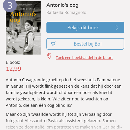
3
Antonio's oog
Raffaella Romagnolo
Bekijk dit boek
Bestel bij Bol
Zoek een boekhandel in de buurt
E-book:
12
,
99
Antonio Casagrande groeit op in het weeshuis Pammatone
in Genua. Hij wordt flink gepest en de kans dat hij door een
familie geadopteerd wordt of door een boer als knecht
wordt gekozen, is klein. Wie zit er nou te wachten op
Antonio, die aan één oog blind is?
Maar op zijn twaalfde wordt hij tot zijn verbazing door
fotograaf Alessandro Pavia als assistent gekozen. Samen
reizen ze door Italië, om portretten te maken van Garibaldi-