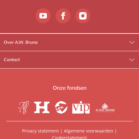
Over A.W. Bruna
Wat wij doen
Contact
Wie is Wie?
Contactinformatie
A.W. Bruna Fictie
Route-informatie
Onze fondsen
Lev. boeken
Voor de pers
Heartbeat
Voor de boekhandels
De Crime Compagnie
Special sales
Privacy statement
|
Algemene voorwaarden
|
Cookiestatement
Aanbiedingsbrochures