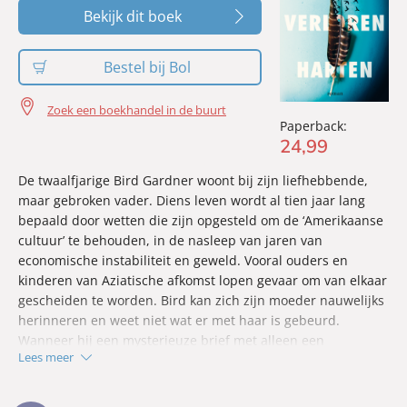
Bekijk dit boek
Bestel bij Bol
Zoek een boekhandel in de buurt
Paperback:
24
,
99
De twaalfjarige Bird Gardner woont bij zijn liefhebbende,
maar gebroken vader. Diens leven wordt al tien jaar lang
bepaald door wetten die zijn opgesteld om de ‘Amerikaanse
cultuur’ te behouden, in de nasleep van jaren van
economische instabiliteit en geweld. Vooral ouders en
kinderen van Aziatische afkomst lopen gevaar om van elkaar
gescheiden te worden. Bird kan zich zijn moeder nauwelijks
herinneren en weet niet wat er met haar is gebeurd.
Wanneer hij een mysterieuze brief met alleen een
Lees meer
cryptische tekening ontvangt, gaat hij naar haar op zoek.