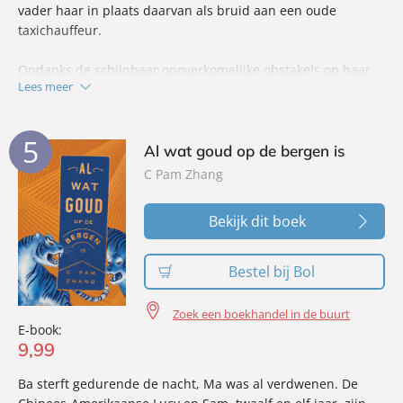
vader haar in plaats daarvan als bruid aan een oude
taxichauffeur.
Ondanks de schijnbaar onoverkomelijke obstakels op haar
Lees meer
pad geeft Adunni de hoop op een betere toekomst nooit op.
Het meisje met de luidende stem
is een krachtige,
ontroerende debuutroman, verteld in de onvergetelijke
5
stem van een jonge Nigeriaanse vrouw die vastbesloten is
Al wat goud op de bergen is
om gehoord te worden, om haar eigen toekomst te bepalen.
C Pam Zhang
Bekijk dit boek
Bestel bij Bol
Zoek een boekhandel in de buurt
E-book:
9
,
99
Ba sterft gedurende de nacht, Ma was al verdwenen. De