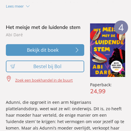
strijders. Als Antonio zijn eerste foto’s mag maken en door
Lees meer
de lens naar de geportretteerde kijkt, begint zijn blinde oog
te flikkeren en ziet hij hoe die persoon zal gaan sterven.
4
Het meisje met de luidende stem
Abi Daré
Bekijk dit boek
Bestel bij Bol
Zoek een boekhandel in de buurt
Paperback:
24
,
99
Adunni, die opgroeit in een arm Nigeriaans
plattelandsdorp, weet wat ze wil: onderwijs. Dit is, zo heeft
haar moeder haar verteld, de enige manier om een
‘luidende stem’ te krijgen: het vermogen om voor jezelf op te
komen. Maar als Adunni’s moeder overlijdt, verkoopt haar