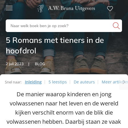
Gratis
verzending
Zoeken
Voor
naar
23:00
boeken,
besteld,
5 Romans met tieners in de
Artikelen
volgende
auteurs
werkdag
en
hoofdrol
in huis
uitgevers
Veilig
2 juli 2023
BLOG
betalen
Gratis
retourneren
Inleiding
5 leestips
De auteurs
Meer artikele
Snel naar:
Artikelen
De manier waarop kinderen en jong
volwassenen naar het leven en de wereld
kijken verschilt enorm van de blik die
volwassenen hebben. Daarbij staan ze vaak