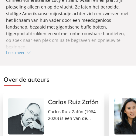
Chinees-Amerikaanse Lucy en Sam, twaalf en elf jaar, zijn
plotseling alleen en op de vlucht. Ze laten het berooide,
stoffige Amerikaanse mijnstadje achter zich en zwerven met
het lichaam van hun vader door een meedogenloos
landschap, bezaaid met gigantische buffelbotten,
tijgerpootafdrukken en vol met onbetrouwbare bandieten,
op zoek naar een plek om Ba te begraven en opnieuw te
beginnen.
Lees meer
Al wat goud op de bergen is
is een overweldigend
avonturenverhaal dat de stereotypen van de klassieke
western op zijn kop zet. Een onvergetelijk verhaal over het
Over de auteurs
verlangen van een immigrantenkind naar een thuis, en een
opmerkelijke roman over familieleden die door
herinneringen en geheimen verbonden zijn.
Carlos Ruiz Zafón
Carlos Ruiz Zafón (1964 -
2020) is een van de...