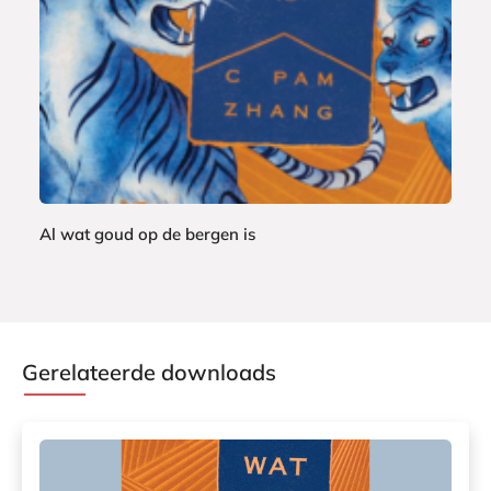
o
k
Al wat goud op de bergen is
C
P
a
m
Gerelateerde downloads
Z
h
a
n
g