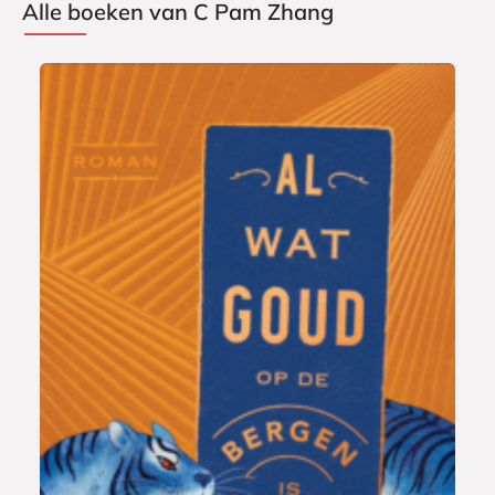
Alle boeken van C Pam Zhang
E
9
-
,
b
9
o
9