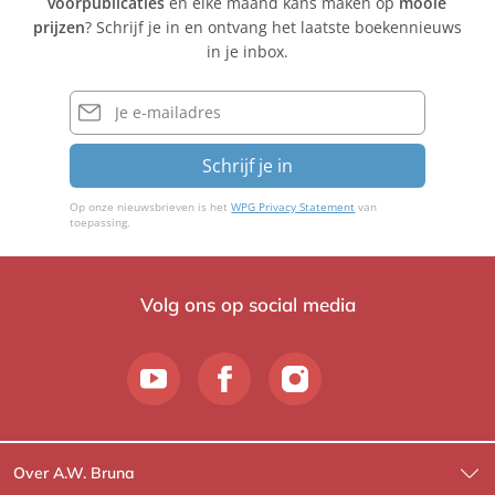
voorpublicaties
en elke maand kans maken op
mooie
prijzen
? Schrijf je in en ontvang het laatste boekennieuws
in je inbox.
E-
mailadres
Schrijf je in
Op onze nieuwsbrieven is het
WPG Privacy Statement
van
toepassing.
Volg ons op social media
Over A.W. Bruna