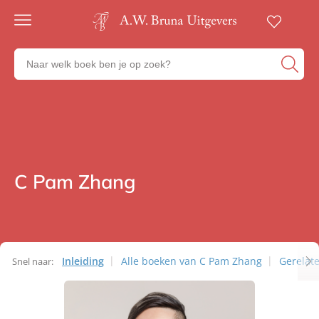
Gratis
verzending
Zoeken
Voor
naar
23:00
boeken,
besteld,
volgende
auteurs
werkdag
en
in huis
uitgevers
Veilig
betalen
C Pam Zhang
Auteurs
Gratis
retourneren
Inleiding
Alle boeken van C Pam Zhang
Gerelat
Snel naar:
Auteurs