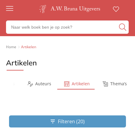
Gratis
verzending
Zoeken
Voor
naar
23:00
boeken,
besteld,
volgende
auteurs
Home
Artikelen
werkdag
en
in huis
uitgevers
Artikelen
Veilig
betalen
Gratis
retourneren
Series
Auteurs
Artikelen
Thema’s
Filteren (20)