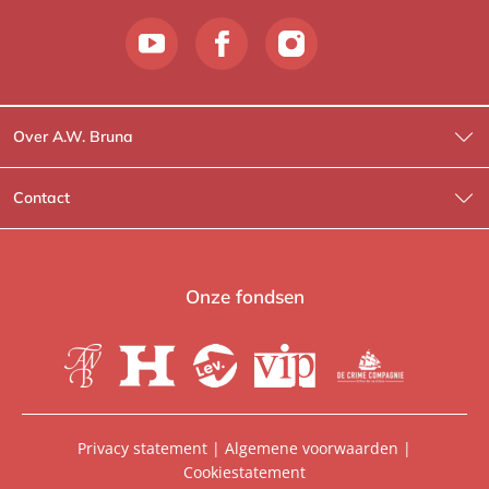
Over A.W. Bruna
Wat wij doen
Contact
Wie is Wie?
Contactinformatie
A.W. Bruna Fictie
Route-informatie
Onze fondsen
Lev. boeken
Voor de pers
Heartbeat
Voor de boekhandels
De Crime Compagnie
Special sales
Privacy statement
|
Algemene voorwaarden
|
Cookiestatement
Aanbiedingsbrochures
Manuscripten