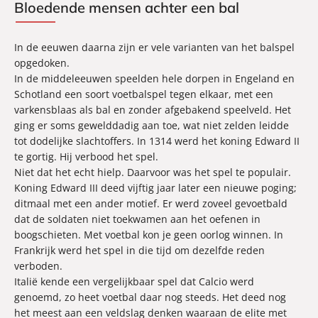
Bloedende mensen achter een bal
In de eeuwen daarna zijn er vele varianten van het balspel
opgedoken.
In de middeleeuwen speelden hele dorpen in Engeland en
Schotland een soort voetbalspel tegen elkaar, met een
varkensblaas als bal en zonder afgebakend speelveld. Het
ging er soms gewelddadig aan toe, wat niet zelden leidde
tot dodelijke slachtoffers. In 1314 werd het koning Edward II
te gortig. Hij verbood het spel.
Niet dat het echt hielp. Daarvoor was het spel te populair.
Koning Edward III deed vijftig jaar later een nieuwe poging;
ditmaal met een ander motief. Er werd zoveel gevoetbald
dat de soldaten niet toekwamen aan het oefenen in
boogschieten. Met voetbal kon je geen oorlog winnen. In
Frankrijk werd het spel in die tijd om dezelfde reden
verboden.
Italië kende een vergelijkbaar spel dat Calcio werd
genoemd, zo heet voetbal daar nog steeds. Het deed nog
het meest aan een veldslag denken waaraan de elite met