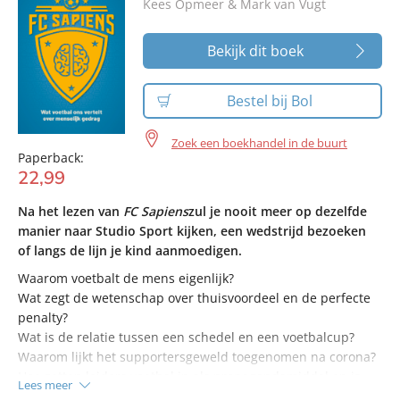
Kees Opmeer & Mark van Vugt
Bekijk dit boek
Bestel bij Bol
Zoek een boekhandel in de buurt
Paperback:
22
,
99
Na het lezen van
FC Sapiens
zul je nooit meer op dezelfde
manier naar Studio Sport kijken, een wedstrijd bezoeken
of langs de lijn je kind aanmoedigen.
Waarom voetbalt de mens eigenlijk?
Wat zegt de wetenschap over thuisvoordeel en de perfecte
penalty?
Wat is de relatie tussen een schedel en een voetbalcup?
Waarom lijkt het supportersgeweld toegenomen na corona?
Hoe zetten leiders voetbal in als propagandamiddel en is
Lees meer
dat verstandig?