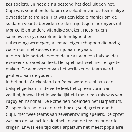
zes spelers. En net als nu bestond het doel uit een net.
Cuju was vooral bedoeld om de soldaten van de toenmalige
dynastieën te trainen. Het was een ideale manier om de
soldaten voor te bereiden op de strijd tegen indringers uit
Mongolië en andere vijandige streken. Het ging om
samenwerking, discipline, behendigheid en
uithoudingsvermogen, allemaal eigenschappen die nodig
waren om met succes de strijd aan te gaan.
In diezelfde periode deden de Inca’s aan een balspel dat
eveneens op voetbal leek. Het spel had veel met religie te
maken. De aanvoerder van het verliezende team werd
geofferd aan de goden.
In het oude Griekenland en Rome werd ook al aan een
balspel gedaan. In de verte leek het op een vorm van
voetbal, hoewel het in werkelijkheid meer een mix was van
rugby en handbal. De Romeinen noemden het Harpastum.
Ze speelden het op een rechthoekig veld, groter dan bij
Cuju, met twee teams van zevenentwintig spelers. De opzet
was om de bal achter de doellijn van de tegenstander te
krijgen. Er was een tijd dat Harpastum het meest populaire