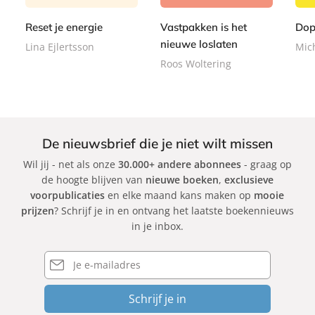
r
r
9
r
9
9
b
b
9
Reset je energie
Vastpakken is het
Dop
b
a
a
a
nieuwe loslaten
Lina Ejlertsson
Mic
c
c
c
Roos Woltering
k
k
k
De nieuwsbrief die je niet wilt missen
Wil jij - net als onze
30.000+ andere abonnees
- graag op
de hoogte blijven van
nieuwe boeken
,
exclusieve
voorpublicaties
en elke maand kans maken op
mooie
prijzen
? Schrijf je in en ontvang het laatste boekennieuws
in je inbox.
E-
mailadres
Schrijf je in