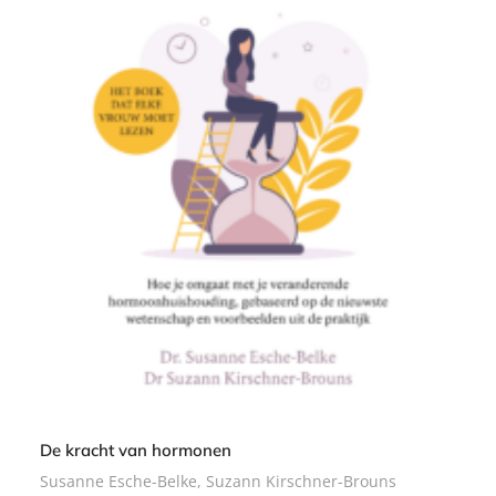
P
2
a
2
p
,
e
9
r
9
b
a
c
k
De kracht van hormonen
Susanne Esche-Belke, Suzann Kirschner-Brouns