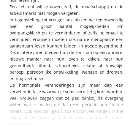
hun leven zijn.
Een feit dat wij vrouwen zelf, de maatschappij en de
arbeidsmarkt niet mogen vergeten.
In tegenstelling tot vroeger beschikken we tegenwoordig
over een groot aantal mogelijkheden om
overgangsklachten te verminderen of zelfs helemaal te
vermijden. Vrouwen moeten ook na de menopauze een
aangenaam leven kunnen leiden, in goede gezondheid.
Deze latere jaren bieden hun de kans om op een andere,
nieuwe manier naar hun leven te kijken, naar hun
gezondheid, fitheid, schoonheid, relatie of huwelijk,
beroep, persoonlijke ontwikkeling, wensen en dromen,
en nog veel meer.
De hormonale veranderingen zijn meer dan een
vervelende fase waarvan je soms verdrietig kunt worden.
Veel vrouwen zeggen dat ze pas dankzij de overgang
weten wat ze willen en dat deze periode hen sterker
maakt. Ook hiervoor geldt, zoals voor veel dingen in het
leven: de ene deur gaat dicht, maar heel veel andere
gaan open…