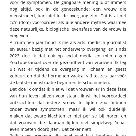
voor de symptomen. De gangbare mening luidt immers
nog altijd, ook in de geneeskunde: een vrouw die
menstrueert, kan niet in de overgang zijn. Dat is al net
zo’n (dom) vooroordeel als alle andere mythes waarmee
deze natuurlijke, biologische levensfase van de vrouw is
omgeven.
Al ruim tien jaar houd ik me als arts, medisch journalist
en auteur bezig met het onderwerp overgang, en sinds
2023 doe ik dat ook op social media en mijn eigen
YouTubekanaal over de gezondheid van vrouwen. Ik leg
uit wat er tijdens de overgang in lichaam en geest
gebeurt en dat de hormonen vaak al vijf tot zes jaar vóór
de laatste menstruatie beginnen te schommelen.
Dat doe ik omdat ik niet wil dat vrouwen er in deze fase
van hun leven alleen voor staan. Ik wil het vooroordeel
ontkrachten dat iedere vrouw te lijden zou hebben
onder zware symptomen, maar ik wil ook duidelijk
maken dat zware klachten er niet per se ‘bij horen’ en
dat vrouwen die daaraan lijden niet simpelweg ‘maar
even moeten doorbijten’. Dat zeker niet!
Zelfs voor vrouwen die heel veel last hebben, is er