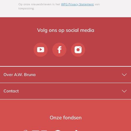
Op onze nieuwsbrieven is het
WPG Privacy Statement
van
toepassing.
Volg ons op social media
Over A.W. Bruna
Wat wij doen
Contact
Wie is Wie?
Contactinformatie
A.W. Bruna Fictie
Route-informatie
Onze fondsen
Lev. boeken
Voor de pers