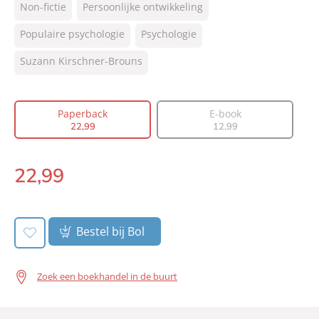
Non-fictie
Persoonlijke ontwikkeling
NUR:
860
Type:
Populaire psychologie
Paperback
Psychologie
Auteur(s):
Suzann Kirschner-Brouns
Suzann Kirschner-Brouns
Vertaler:
Jeannet Dekker
Prijs:
22
,
99
Paperback
E-book
Aantal pagina's:
352
22
,
99
12
,
99
Uitgever:
Lev.
Verschijningsdatum:
16-07-2025
22
,
99
Paperback:
Bestel bij Bol
Zoek een boekhandel in de buurt