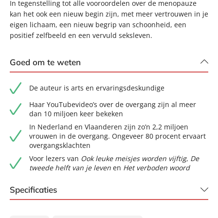
In tegenstelling tot alle vooroordelen over de menopauze
kan het ook een nieuw begin zijn, met meer vertrouwen in je
eigen lichaam, een nieuw begrip van schoonheid, een
positief zelfbeeld en een vervuld seksleven.
Goed om te weten
De auteur is arts en ervaringsdeskundige
Haar YouTubevideo’s over de overgang zijn al meer
dan 10 miljoen keer bekeken
In Nederland en Vlaanderen zijn zo’n 2,2 miljoen
vrouwen in de overgang. Ongeveer 80 procent ervaart
overgangsklachten
Voor lezers van
Ook leuke meisjes worden vijftig
,
De
tweede helft van je leven
en
Het verboden woord
Specificaties
ISBN:
9789400518803