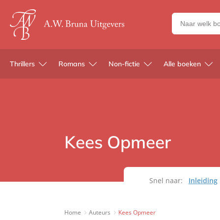
Zoeken
naar
boeken,
auteurs
Thrillers
Romans
Non-fictie
Alle boeken
en
uitgevers
Kees Opmeer
Snel naar:
Inleiding
Home
Auteurs
Kees Opmeer