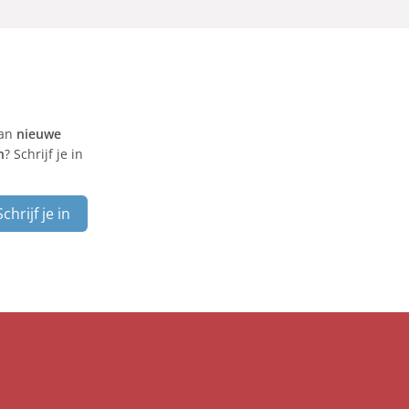
van
nieuwe
n
? Schrijf je in
Schrijf je in