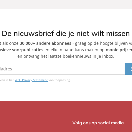
De nieuwsbrief die je niet wilt missen
et als onze
30.000+ andere abonnees
- graag op de hoogte blijven 
usieve voorpublicaties
en elke maand kans maken op
mooie prijze
en ontvang het laatste boekennieuws in je inbox.
ven is het
WPG Privacy Statement
van toepassing.
Volg ons op social media