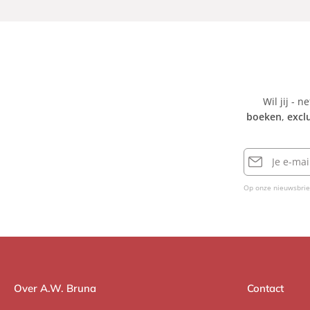
Wil jij - n
boeken
,
excl
E-
mailadres
Op onze nieuwsbrie
Over A.W. Bruna
Contact