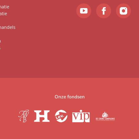
matie
atie
handels
n
s
Onze fondsen