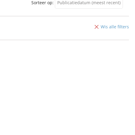
Sorteer op:
Publicatiedatum (meest recent)
Publicatiedatum (meest
recent)
Wis alle filters
Publicatiedatum (minst
recent)