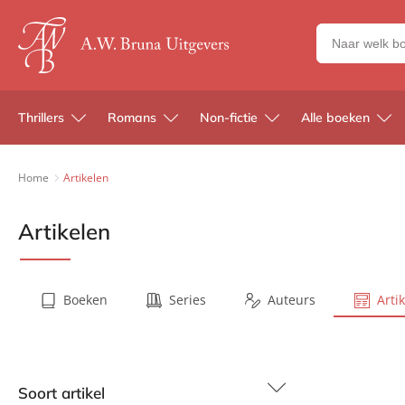
Zoeken
naar
boeken,
auteurs
Thrillers
Romans
Non-fictie
Alle boeken
en
uitgevers
Home
Artikelen
Artikelen
Boeken
Series
Auteurs
Arti
Soort artikel