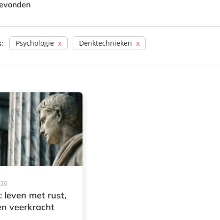
gevonden
Psychologie
Denktechnieken
s:
026
: leven met rust,
en veerkracht