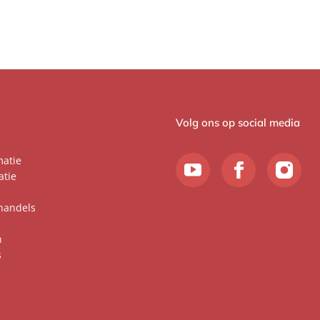
Volg ons op social media
matie
atie
handels
n
s