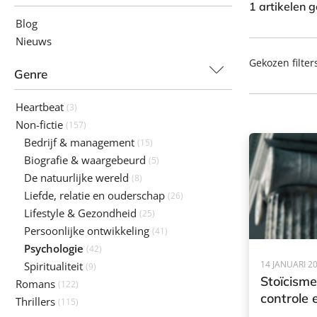
1 artikelen 
Blog
Nieuws
Gekozen filter
Genre
Heartbeat
(3)
Non-fictie
(157)
Bedrijf & management
(15)
Biografie & waargebeurd
(5)
De natuurlijke wereld
(8)
Liefde, relatie en ouderschap
(26)
Lifestyle & Gezondheid
(25)
Persoonlijke ontwikkeling
(41)
Psychologie
(42)
14 JANUARI 2
Spiritualiteit
(9)
Stoïcisme
Romans
(122)
controle 
Thrillers
(115)