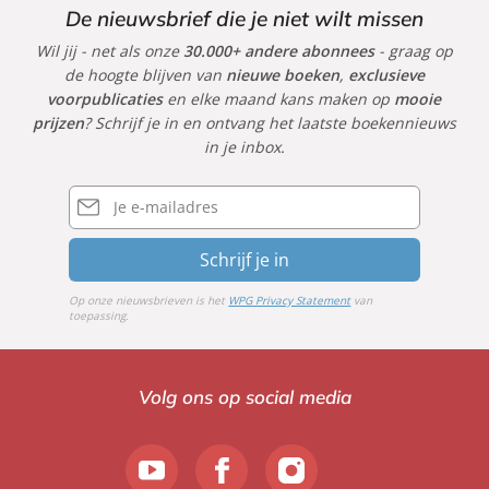
De nieuwsbrief die je niet wilt missen
Wil jij - net als onze
30.000+ andere abonnees
- graag op
de hoogte blijven van
nieuwe boeken
,
exclusieve
voorpublicaties
en elke maand kans maken op
mooie
prijzen
? Schrijf je in en ontvang het laatste boekennieuws
in je inbox.
E-
mailadres
Schrijf je in
Op onze nieuwsbrieven is het
WPG Privacy Statement
van
toepassing.
Volg ons op social media