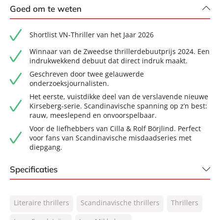
Goed om te weten
Shortlist VN-Thriller van het Jaar 2026
Winnaar van de Zweedse thrillerdebuutprijs 2024. Een
indrukwekkend debuut dat direct indruk maakt.
Geschreven door twee gelauwerde
onderzoeksjournalisten.
Het eerste, vuistdikke deel van de verslavende nieuwe
Kirseberg-serie. Scandinavische spanning op z’n best:
rauw, meeslepend en onvoorspelbaar.
Voor de liefhebbers van Cilla & Rolf Börjlind. Perfect
voor fans van Scandinavische misdaadseries met
diepgang.
Specificaties
ISBN:
9789400518674
Literaire thrillers
Scandinavische thrillers
Thrillers
NUR:
305