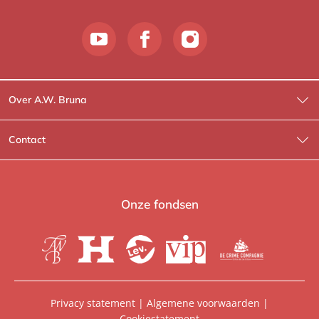
Over A.W. Bruna
Wat wij doen
Contact
Wie is Wie?
Contactinformatie
A.W. Bruna Fictie
Route-informatie
Onze fondsen
Lev. boeken
Voor de pers
Heartbeat
Voor de boekhandels
De Crime Compagnie
Special sales
Privacy statement
|
Algemene voorwaarden
|
Cookiestatement