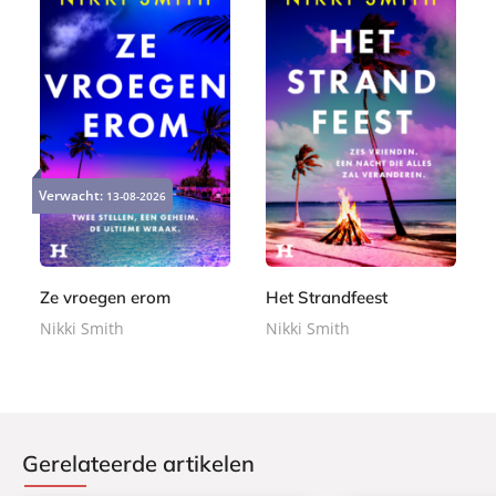
E
E
9
9
-
-
,
,
Verwacht:
13-08-2026
b
b
9
9
o
o
9
9
o
o
k
k
Ze vroegen erom
Het Strandfeest
Nikki Smith
Nikki Smith
Gerelateerde artikelen