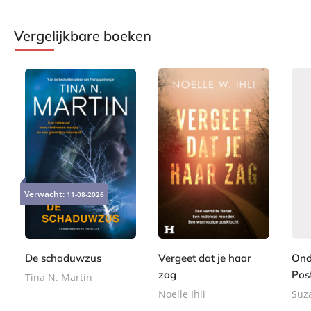
Vergelijkbare boeken
P
E
P
2
a
9
2
Verwacht:
11-08-2026
-
a
4
p
,
,
b
p
,
e
9
6
o
e
9
r
9
5
o
r
9
b
De schaduwzus
Vergeet dat je haar
Ond
k
b
a
a
zag
Post
Tina N. Martin
c
c
Noelle Ihli
Suz
k
k