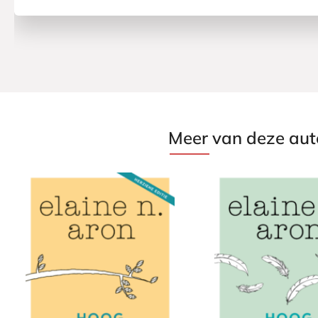
Meer van deze aut
P
P