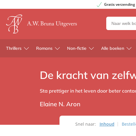
Gratis verzending
Zoeken
naar
boeken,
auteurs
Thrillers
Romans
Non-fictie
Alle boeken
en
uitgevers
De kracht van zelf
Sta prettiger in het leven door beter cont
Elaine N. Aron
Snel naar:
Inhoud
Bestel