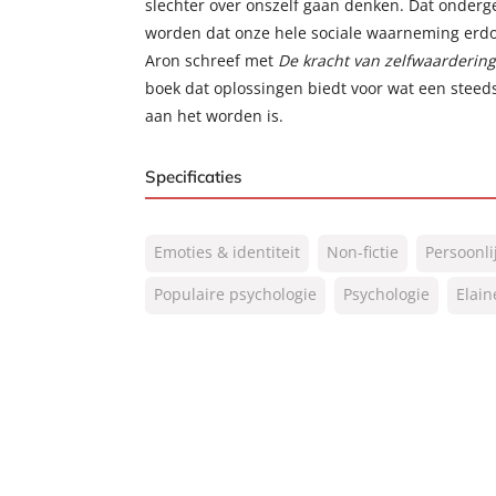
slechter over onszelf gaan denken. Dat onde
worden dat onze hele sociale waarneming erdoo
Aron schreef met
De kracht van zelfwaardering
boek dat oplossingen biedt voor wat een steeds
aan het worden is.
Specificaties
ISBN:
9789400512580
Emoties & identiteit
Non-fictie
Persoonli
NUR:
770
Type:
Populaire psychologie
Paperback
Psychologie
Elain
Auteur(s):
Elaine N. Aron
Prijs:
22
,
99
Aantal pagina's:
288
Uitgever:
Lev.
Verschijningsdatum:
24-12-2019