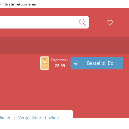
Gratis retourneren
Paperback
Bestel bij Bol
22
,
99
ikelen
Vergelijkbare boeken