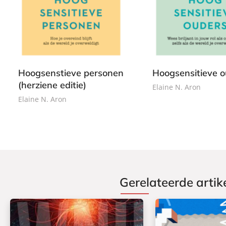
2
2
a
4
a
4
p
,
p
,
e
9
e
9
r
9
r
9
b
b
a
Hoogsenstieve personen
Hoogsensitieve o
a
c
(herziene editie)
c
Elaine N. Aron
k
k
Elaine N. Aron
Gerelateerde artik