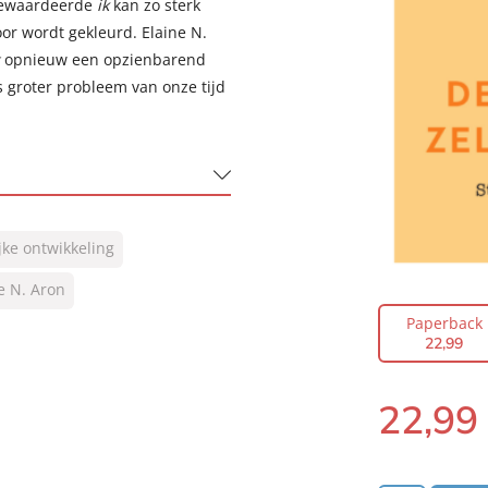
rgewaardeerde
ik
kan zo sterk
r wordt gekleurd. Elaine N.
opnieuw een opzienbarend
 groter probleem van onze tijd
jke ontwikkeling
e N. Aron
Paperback
22
,
99
22
,
99
Paperback: