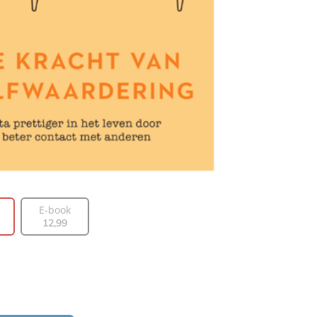
E-book
12
,
99