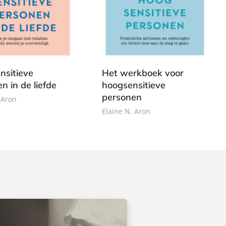
P
2
a
4
p
,
e
9
r
9
b
nsitieve
Het werkboek voor
a
n in de liefde
hoogsensitieve
c
personen
 Aron
k
Elaine N. Aron