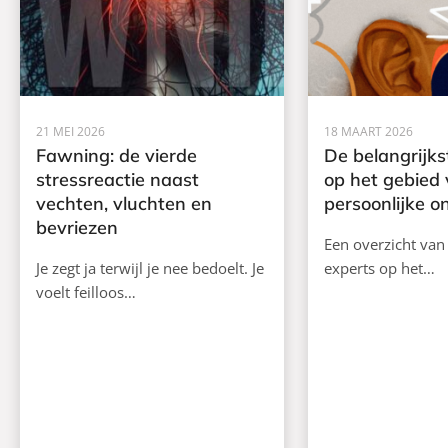
21 MEI 2026
18 MAART 2026
Fawning: de vierde
De belangrijks
stressreactie naast
op het gebied
vechten, vluchten en
persoonlijke o
bevriezen
Een overzicht van
Je zegt ja terwijl je nee bedoelt. Je
experts op het…
voelt feilloos…