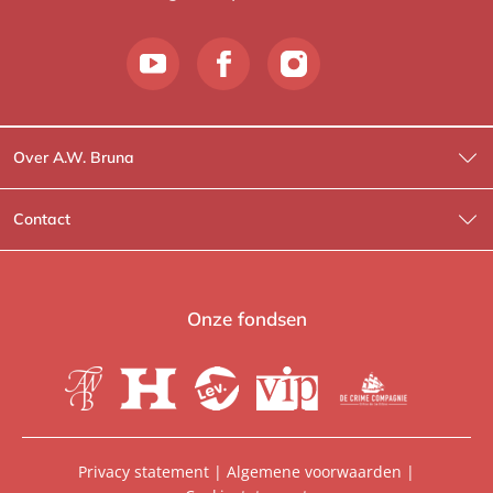
Over A.W. Bruna
Wat wij doen
Contact
Wie is Wie?
Contactinformatie
A.W. Bruna Fictie
Route-informatie
Onze fondsen
Lev. boeken
Voor de pers
Heartbeat
Voor de boekhandels
De Crime Compagnie
Special sales
Privacy statement
|
Algemene voorwaarden
|