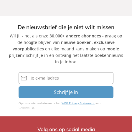
De nieuwsbrief die je niet wilt missen
Wil jij - net als onze
30.000+ andere abonnees
- graag op
de hoogte blijven van
nieuwe boeken
,
exclusieve
voorpublicaties
en elke maand kans maken op
mooie
prijzen
? Schrijf je in en ontvang het laatste boekennieuws
in je inbox.
E-
mailadres
Schrijf je in
Op onze nieuwsbrieven is het
WPG Privacy Statement
van
toepassing.
Volg ons op social media