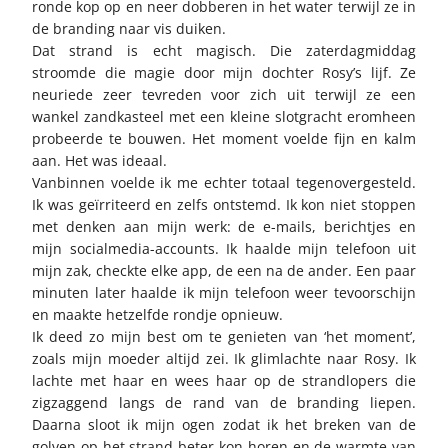
ronde kop op en neer dobberen in het water terwijl ze in
de branding naar vis duiken.
Dat strand is echt magisch. Die zaterdagmiddag
stroomde die magie door mijn dochter Rosy’s lijf. Ze
neuriede zeer tevreden voor zich uit terwijl ze een
wankel zandkasteel met een kleine slotgracht eromheen
probeerde te bouwen. Het moment voelde fijn en kalm
aan. Het was ideaal.
Vanbinnen voelde ik me echter totaal tegenovergesteld.
Ik was geïrriteerd en zelfs ontstemd. Ik kon niet stoppen
met denken aan mijn werk: de e-mails, berichtjes en
mijn socialmedia-accounts. Ik haalde mijn telefoon uit
mijn zak, checkte elke app, de een na de ander. Een paar
minuten later haalde ik mijn telefoon weer tevoorschijn
en maakte hetzelfde rondje opnieuw.
Ik deed zo mijn best om te genieten van ‘het moment’,
zoals mijn moeder altijd zei. Ik glimlachte naar Rosy. Ik
lachte met haar en wees haar op de strandlopers die
zigzaggend langs de rand van de branding liepen.
Daarna sloot ik mijn ogen zodat ik het breken van de
golven op het strand beter kon horen en de warmte van