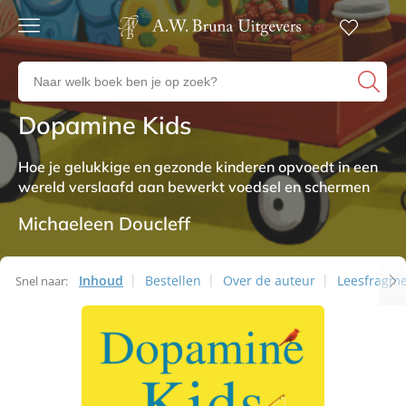
Gratis
verzending
Zoeken
Voor
naar
23:00
boeken,
besteld,
Dopamine Kids
Non-fictie
volgende
auteurs
werkdag
en
in huis
Hoe je gelukkige en gezonde kinderen opvoedt in een
uitgevers
wereld verslaafd aan bewerkt voedsel en schermen
Veilig
betalen
Michaeleen Doucleff
Gratis
retourneren
Inhoud
Bestellen
Over de auteur
Leesfragm
Snel naar: