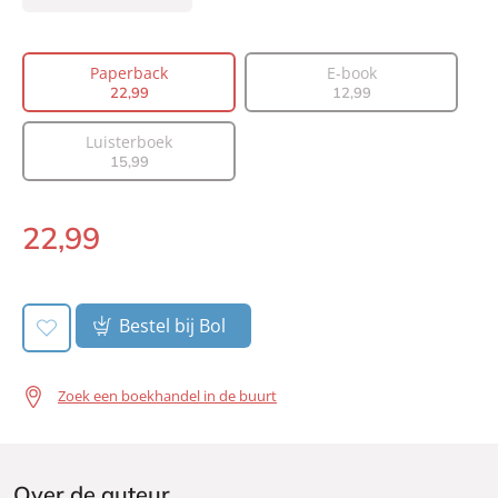
Prijs:
22
,
99
Aantal pagina's:
400
Paperback
E-book
Uitgever:
Lev.
22
,
99
12
,
99
Verschijningsdatum:
23-06-2026
Luisterboek
15
,
99
22
,
99
Paperback:
Bestel bij Bol
Zoek een boekhandel in de buurt
Over de auteur