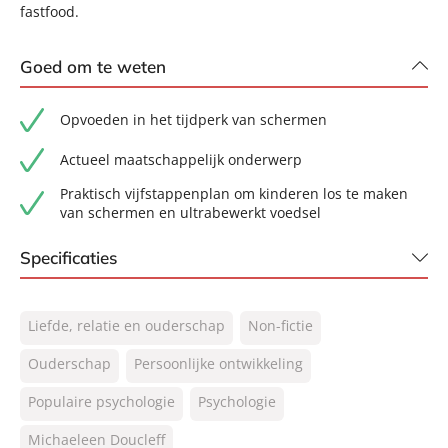
fastfood.
Goed om te weten
Opvoeden in het tijdperk van schermen
Actueel maatschappelijk onderwerp
Praktisch vijfstappenplan om kinderen los te maken
van schermen en ultrabewerkt voedsel
Specificaties
ISBN:
9789400517417
Liefde, relatie en ouderschap
Non-fictie
NUR:
770
Type:
Ouderschap
Persoonlijke ontwikkeling
Paperback
Auteur(s):
Michaeleen Doucleff
Populaire psychologie
Psychologie
Vertaler:
Elisabeth van Borselen, Tjitske
Michaeleen Doucleff
Kummer