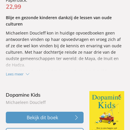
Paperback:
22
,
99
Blije en gezonde kinderen dankzij de lessen van oude
culturen
Michaeleen Doucleff kon in huidige opvoedboeken geen
antwoorden vinden op haar opvoedvragen en vroeg zich af
of ze die wel kon vinden bij de kennis en ervaring van oude
culturen. Met haar dochtertje reisde ze naar drie van de
oudste gemeenschappen ter wereld: de Maya, de Inuit en
de Hadza.
Doucleff leerde al snel dat deze ouders niet dezelfde
Lees meer
problemen met hun kinderen hebben als wij. Opvallend
was hoe verschillend de band is tussen ouders en kind:
gebaseerd op samenwerking in plaats van controle en op
Dopamine Kids
vertrouwen in plaats van angst.
Michaeleen Doucleff
In
Jagen, verzamelen, opvoeden
deelt Doucleff haar
bevindingen en laat ze andere wetenschappers aan het
woord.
Bekijk dit boek