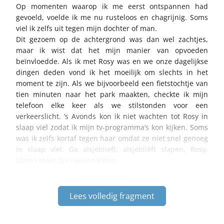
Op momenten waarop ik me eerst ontspannen had
gevoeld, voelde ik me nu rusteloos en chagrijnig. Soms
viel ik zelfs uit tegen mijn dochter of man.
Dit gezoem op de achtergrond was dan wel zachtjes,
maar ik wist dat het mijn manier van opvoeden
beïnvloedde. Als ik met Rosy was en we onze dagelijkse
dingen deden vond ik het moeilijk om slechts in het
moment te zijn. Als we bijvoorbeeld een fietstochtje van
tien minuten naar het park maakten, checkte ik mijn
telefoon elke keer als we stilstonden voor een
verkeerslicht. ’s Avonds kon ik niet wachten tot Rosy in
slaap viel zodat ik mijn tv-programma’s kon kijken. Soms
was ik zelfs kortaf tegen haar omdat ze niet snel genoeg
in slaap viel. Ga alsjeblieft, alsjeblíéft slapen, Rosy.
Mama moet
Succession
kijken.
Lees volledig fragment