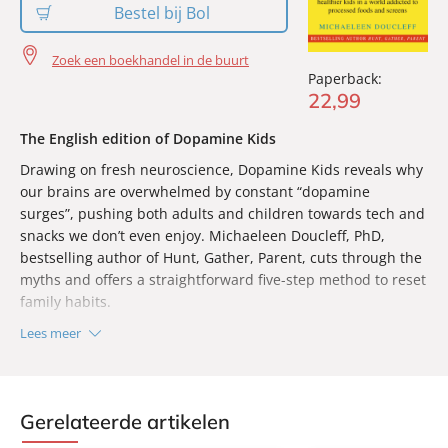
Bestel bij Bol
Zoek een boekhandel in de buurt
Paperback:
22
,
99
The English edition of Dopamine Kids
Drawing on fresh neuroscience, Dopamine Kids reveals why
our brains are overwhelmed by constant “dopamine
surges”, pushing both adults and children towards tech and
snacks we don’t even enjoy. Michaeleen Doucleff, PhD,
bestselling author of Hunt, Gather, Parent, cuts through the
myths and offers a straightforward five-step method to reset
family habits.
You’ll learn how to set firm, workable boundaries; swap
Lees meer
screen time for activities children actually want to do;
remove everyday triggers; and build routines that boost
mood, confidence and curiosity. The book concludes with a
Gerelateerde artikelen
four-week plan for creating screen-free spaces that protect
sleep, focus and real connection.