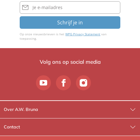
E-
mailadres
Schrijf je in
Op onze nieuwsbrieven is het
WPG Privacy Statement
van
toepassing.
Volg ons op social media
Over A.W. Bruna
Wat wij doen
Contact
Wie is Wie?
Contactinformatie